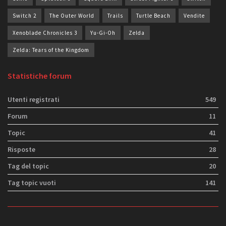
Switch 2
The Outer World
Trails
Turtle Beach
Vendite
Xenoblade Chronicles 3
Yu-Gi-Oh
Zelda
Zelda: Tears of the Kingdom
Statistiche forum
Utenti registrati
549
Forum
11
Topic
41
Risposte
28
Tag del topic
20
Tag topic vuoti
141