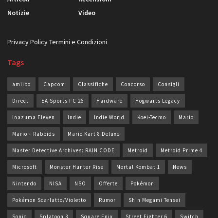
Notizie
Video
Privacy Policy
Termini e Condizioni
Tags
amiibo
Capcom
Classifiche
Concorso
Consigli
Direct
EA Sports FC 26
Hardware
Hogwarts Legacy
Inazuma Eleven
Indie
Indie World
Koei-Tecmo
Mario
Mario + Rabbids
Mario Kart 8 Deluxe
Master Detective Archives: RAIN CODE
Metroid
Metroid Prime 4
Microsoft
Monster Hunter Rise
Mortal Kombat 1
News
Nintendo
NISA
NSO
Offerte
Pokémon
Pokémon Scarlatto/Violetto
Rumor
Shin Megami Tensei
Sonic
Splatoon 3
Square Enix
Street Fighter 6
Switch