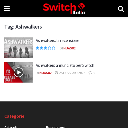
Tag:
Ashwalkers
Ashwalkers: la recensione
DI
NUAS82
Ashwalkers annunciato per Switch
DI
NUAS82
25 FEBBRAIO 2022
0
Categorie
Articoli
Recensioni