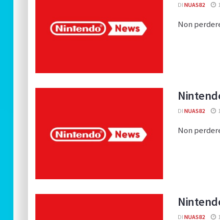
DI
NUAS82
Non perdere
Nintendo
DI
NUAS82
1
Non perdere
Nintendo
DI
NUAS82
1