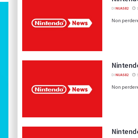
DI
NUAS82
Non perdere
Nintendo
DI
NUAS82
9
Non perdere
Nintendo