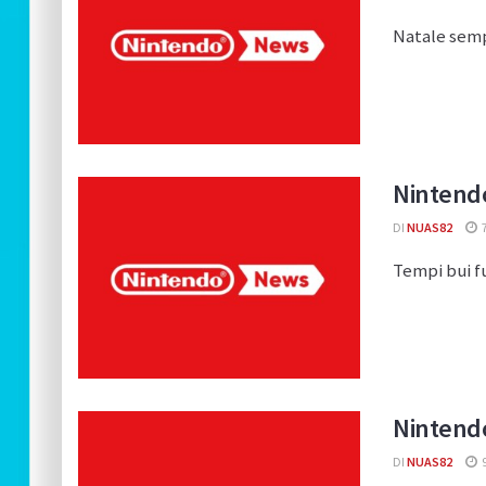
Natale semp
Nintendo
DI
NUAS82
Tempi bui f
Nintendo
DI
NUAS82