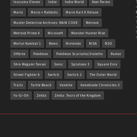
Inazuma Eleven
Indie
Indie World
Koei-Tecmo
Mario
Mario + Rabbids
Mario Kart 8 Deluxe
Master Detective Archives: RAIN CODE
Metroid
Metroid Prime 4
Microsoft
Monster Hunter Rise
Mortal Kombat 1
News
Nintendo
NISA
NSO
Offerte
Pokémon
Pokémon Scarlatto/Violetto
Rumor
Shin Megami Tensei
Sonic
Splatoon 3
Square Enix
Street Fighter 6
Switch
Switch 2
The Outer World
Trails
Turtle Beach
Vendite
Xenoblade Chronicles 3
Yu-Gi-Oh
Zelda
Zelda: Tears of the Kingdom