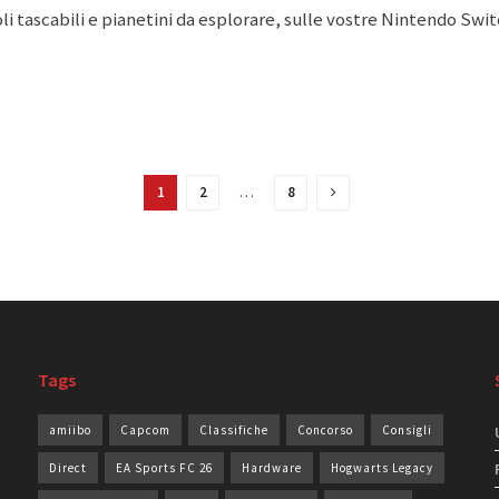
li tascabili e pianetini da esplorare, sulle vostre Nintendo Swit
1
2
…
8
Tags
amiibo
Capcom
Classifiche
Concorso
Consigli
Direct
EA Sports FC 26
Hardware
Hogwarts Legacy