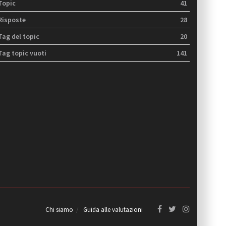
Topic
41
Risposte
28
Tag del topic
20
Tag topic vuoti
141
Chi siamo
Guida alle valutazioni