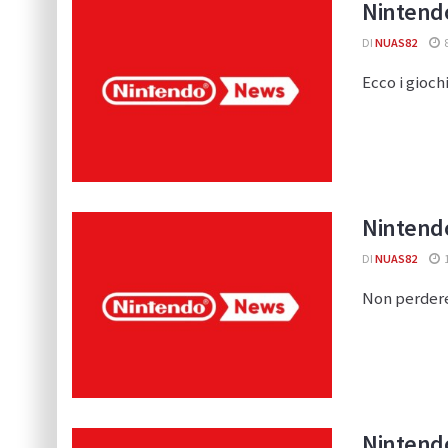
Nintendo
DI
NUAS82
8
Ecco i gioch
Nintendo
DI
NUAS82
Non perdere
Nintendo