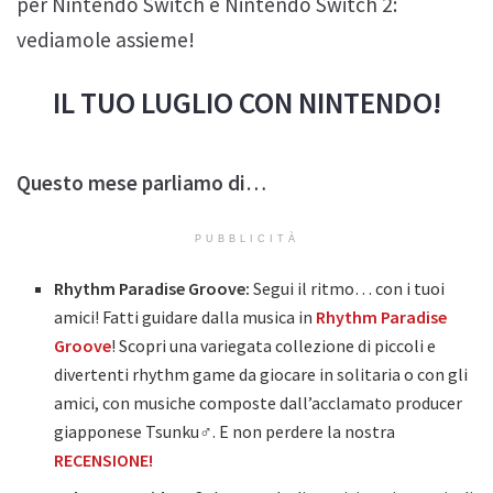
per Nintendo Switch e Nintendo Switch 2:
vediamole assieme!
IL TUO LUGLIO CON NINTENDO!
Questo mese parliamo di
…
PUBBLICITÀ
Rhythm Paradise Groove:
Segui il ritmo… con i tuoi
amici! Fatti guidare dalla musica in
Rhythm Paradise
Groove
! Scopri una variegata collezione di piccoli e
divertenti rhythm game da giocare in solitaria o con gli
amici, con musiche composte dall’acclamato producer
giapponese Tsunku♂. E non perdere la nostra
RECENSIONE!