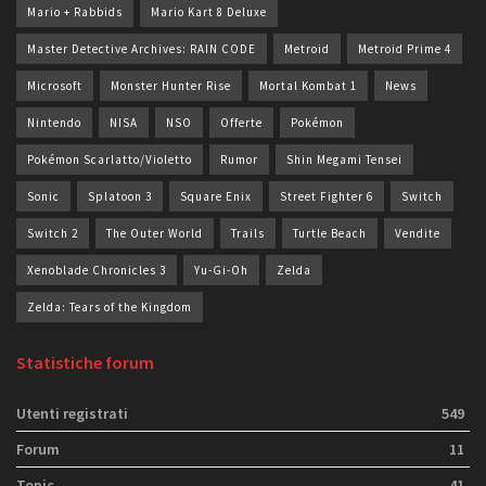
Mario + Rabbids
Mario Kart 8 Deluxe
Master Detective Archives: RAIN CODE
Metroid
Metroid Prime 4
Microsoft
Monster Hunter Rise
Mortal Kombat 1
News
Nintendo
NISA
NSO
Offerte
Pokémon
Pokémon Scarlatto/Violetto
Rumor
Shin Megami Tensei
Sonic
Splatoon 3
Square Enix
Street Fighter 6
Switch
Switch 2
The Outer World
Trails
Turtle Beach
Vendite
Xenoblade Chronicles 3
Yu-Gi-Oh
Zelda
Zelda: Tears of the Kingdom
Statistiche forum
Utenti registrati
549
Forum
11
Topic
41