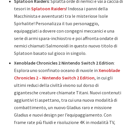
Splatoon Raiders
: Splatta orde di nemici e vai a caccia di
tesori in
Splatoon Raiders
! Indossa i panni della
Macchinista e avventurati tra le misteriose Isole
Spirhalite! Personalizza il tuo personaggio,
equipaggiati a dovere con congegni meccanici e una
serie di armi spara-inchiostro e poi affronta ondate di
nemici chiamati Salmonoidi in questo nuovo titolo di
Splatoon basato sul gioco in singolo.
Xenoblade Chronicles 2 Nintendo Switch 2 Edition
:
Esplora uno sconfinato oceano di nuvole in
Xenoblade
Chronicles 2 – Nintendo Switch 2 Edition
, in cui gli
ultimi reduci della civiltà vivono sul dorso di
gigantesche creature chiamate Titani. Nuovi contenuti
aggiuntivi ti aspettano, tra cui una nuova modalità di
combattimento, un nuovo Gladius raro e missione
Gladius e nuovi design per l’equipaggiamento. Con
frame rate più fluidi e risoluzione 4K in modalità TV,