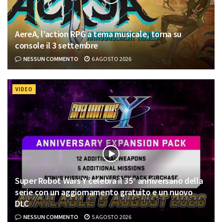
AereA, l’action RPG a tema musicale, torna su
console il 3 settembre
NESSUN COMMENTO
6 AGOSTO 2026
VIDEO
Super Robot Wars Y celebra il 35° anniversario della
serie con un aggiornamento gratuito e un nuovo
DLC
NESSUN COMMENTO
5 AGOSTO 2026