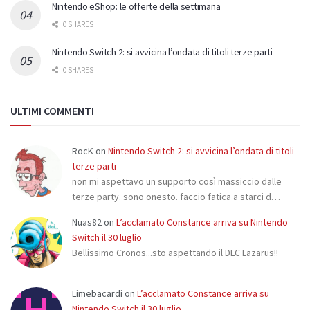
Nintendo eShop: le offerte della settimana
0 SHARES
Nintendo Switch 2: si avvicina l’ondata di titoli terze parti
0 SHARES
ULTIMI COMMENTI
RocK
on
Nintendo Switch 2: si avvicina l’ondata di titoli
terze parti
non mi aspettavo un supporto così massiccio dalle
terze party. sono onesto. faccio fatica a starci d…
Nuas82
on
L’acclamato Constance arriva su Nintendo
Switch il 30 luglio
Bellissimo Cronos...sto aspettando il DLC Lazarus!!
Limebacardi
on
L’acclamato Constance arriva su
Nintendo Switch il 30 luglio