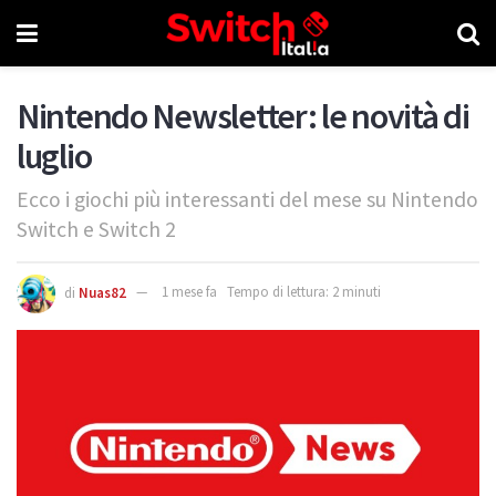
Nintendo Newsletter: le novità di
luglio
Ecco i giochi più interessanti del mese su Nintendo
Switch e Switch 2
di
Nuas82
1 mese fa
Tempo di lettura: 2 minuti