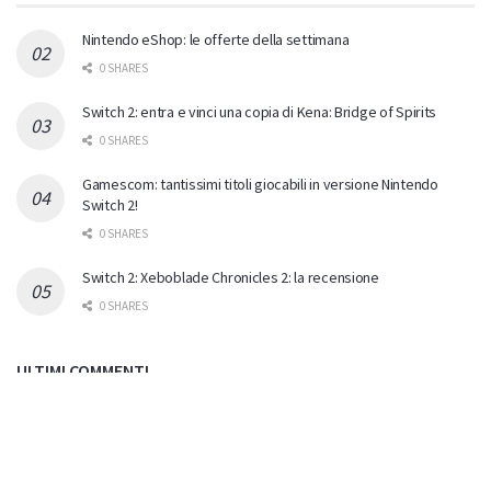
Nintendo eShop: le offerte della settimana
0 SHARES
Switch 2: entra e vinci una copia di Kena: Bridge of Spirits
0 SHARES
Gamescom: tantissimi titoli giocabili in versione Nintendo
Switch 2!
0 SHARES
Switch 2: Xeboblade Chronicles 2: la recensione
0 SHARES
ULTIMI COMMENTI
garion
on
Switch 2: entra e vinci una copia di Kena:
Bridge of Spirits
Proviamo! Tengo d'occhio questo gioco da un po', mi