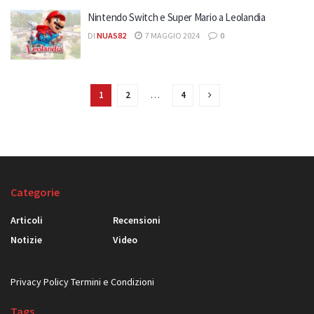
Nintendo Switch e Super Mario a Leolandia
DI
NUAS82
7 MAGGIO 2024
0
1
2
…
4
Categorie
Articoli
Recensioni
Notizie
Video
Privacy Policy
Termini e Condizioni
Tags