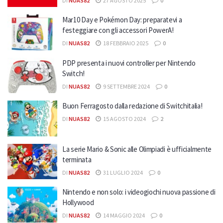
DI
NUAS82
27 AGOSTO 2025
0
Mar10 Day e Pokémon Day: preparatevi a
festeggiare con gli accessori PowerA!
DI
NUAS82
18 FEBBRAIO 2025
0
PDP presenta i nuovi controller per Nintendo
Switch!
DI
NUAS82
9 SETTEMBRE 2024
0
Buon Ferragosto dalla redazione di Switchitalia!
DI
NUAS82
15 AGOSTO 2024
2
La serie Mario & Sonic alle Olimpiadi è ufficialmente
terminata
DI
NUAS82
31 LUGLIO 2024
0
Nintendo e non solo: i videogiochi nuova passione di
Hollywood
DI
NUAS82
14 MAGGIO 2024
0