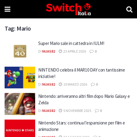
Tag:
Mario
Super Mario sale in cattedra in IULM!
DI
NUAS82
23 APRILE 2026
0
NINTENDO celebra il MAR10 DAY con tantissime
iniziative!
DI
NUAS82
10 MARZO 2026
0
Nintendo: arriveranno altri film dopo Mario Galaxy e
Zelda
DI
NUAS82
5 NOVEMBRE 2025
0
Nintendo Stars: continua l’espansione per film e
animazione