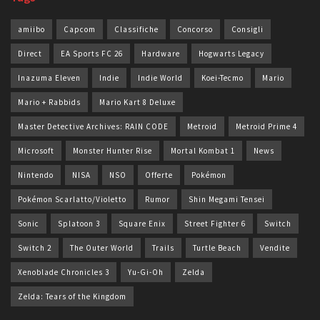
amiibo
Capcom
Classifiche
Concorso
Consigli
Direct
EA Sports FC 26
Hardware
Hogwarts Legacy
Inazuma Eleven
Indie
Indie World
Koei-Tecmo
Mario
Mario + Rabbids
Mario Kart 8 Deluxe
Master Detective Archives: RAIN CODE
Metroid
Metroid Prime 4
Microsoft
Monster Hunter Rise
Mortal Kombat 1
News
Nintendo
NISA
NSO
Offerte
Pokémon
Pokémon Scarlatto/Violetto
Rumor
Shin Megami Tensei
Sonic
Splatoon 3
Square Enix
Street Fighter 6
Switch
Switch 2
The Outer World
Trails
Turtle Beach
Vendite
Xenoblade Chronicles 3
Yu-Gi-Oh
Zelda
Zelda: Tears of the Kingdom