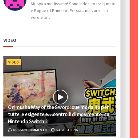
Mi ispira moltissimo! Sono indeciso tra questo
e Rogue of Prince of Persia... ma vorrei un
vero e pr…
VIDEO
VIDEO
Onimusha Way of the Sword: due modalità per
tutte le esigenze e…controlli di movimento, su
Nintendo Switch 2!
NESSUN COMMENTO
6 AGOSTO 2026