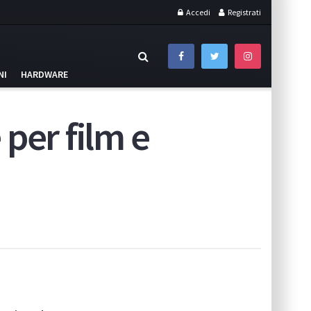
Accedi
Registrati
NI
HARDWARE
per film e