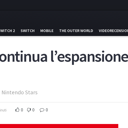
SWITCH 2
SWITCH
MOBILE
THE OUTER WORLD
VIDEORECENSIO
ontinua l’espansione 
o Nintendo Stars
0
0
0
inuti