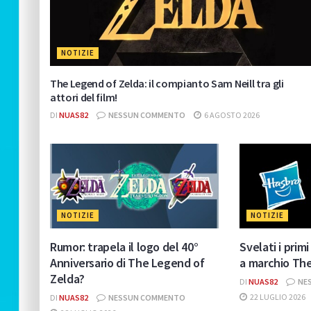
NOTIZIE
The Legend of Zelda: il compianto Sam Neill tra gli
attori del film!
DI
NUAS82
NESSUN COMMENTO
6 AGOSTO 2026
NOTIZIE
NOTIZIE
Rumor: trapela il logo del 40°
Svelati i prim
Anniversario di The Legend of
a marchio Th
Zelda?
DI
NUAS82
NE
22 LUGLIO 2026
DI
NUAS82
NESSUN COMMENTO