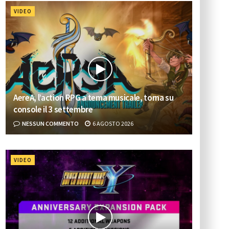
VIDEO
AereA, l’action RPG a tema musicale, torna su
console il 3 settembre
NESSUN COMMENTO
6 AGOSTO 2026
VIDEO