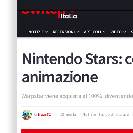
NOTIZIE
RECENSIONI
ARTICOLI
VIDEO
Nintendo Stars: c
animazione
Warpstar viene acquisita al 100%, diventand
di
Nuas82
12 mesi fa
in
Notizie
Tempo di lettura: 2 m