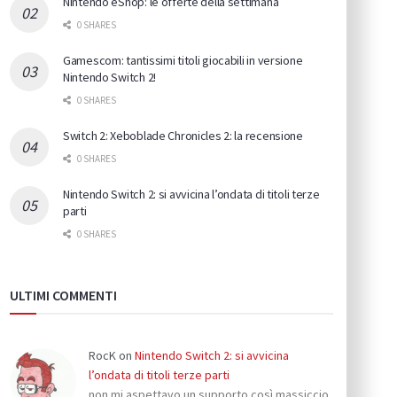
Nintendo eShop: le offerte della settimana
0 SHARES
Gamescom: tantissimi titoli giocabili in versione
Nintendo Switch 2!
0 SHARES
Switch 2: Xeboblade Chronicles 2: la recensione
0 SHARES
Nintendo Switch 2: si avvicina l’ondata di titoli terze
parti
0 SHARES
ULTIMI COMMENTI
RocK
on
Nintendo Switch 2: si avvicina
l’ondata di titoli terze parti
non mi aspettavo un supporto così massiccio