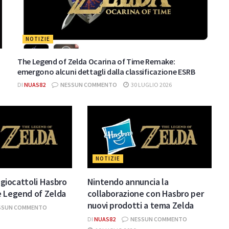
NOTIZIE
The Legend of Zelda Ocarina of Time Remake:
emergono alcuni dettagli dalla classificazione ESRB
DI
NUAS82
NESSUN COMMENTO
30 LUGLIO 2026
NOTIZIE
i giocattoli Hasbro
Nintendo annuncia la
e Legend of Zelda
collaborazione con Hasbro per
nuovi prodotti a tema Zelda
SSUN COMMENTO
DI
NUAS82
NESSUN COMMENTO