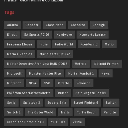
Tags
amiibo
Capcom
Classifiche
Concorso
Consigli
Direct
EA Sports FC 26
Hardware
Hogwarts Legacy
Inazuma Eleven
Indie
Indie World
Koei-Tecmo
Mario
Mario + Rabbids
Mario Kart 8 Deluxe
Master Detective Archives: RAIN CODE
Metroid
Metroid Prime 4
Microsoft
Monster Hunter Rise
Mortal Kombat 1
News
Nintendo
NISA
NSO
Offerte
Pokémon
Pokémon Scarlatto/Violetto
Rumor
Shin Megami Tensei
Sonic
Splatoon 3
Square Enix
Street Fighter 6
Switch
Switch 2
The Outer World
Trails
Turtle Beach
Vendite
Xenoblade Chronicles 3
Yu-Gi-Oh
Zelda