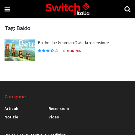
Tag:
Baldo
Baldo: The Guardian Owls: la recensione
DI
MUK1907
Categorie
Articoli
Recensioni
Notizie
Video
Privacy Policy
Termini e Condizioni