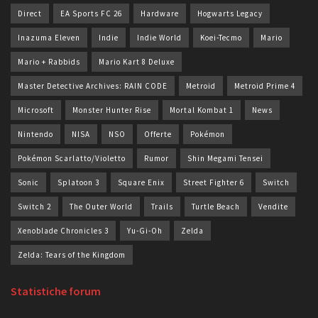
Direct
EA Sports FC 26
Hardware
Hogwarts Legacy
Inazuma Eleven
Indie
Indie World
Koei-Tecmo
Mario
Mario + Rabbids
Mario Kart 8 Deluxe
Master Detective Archives: RAIN CODE
Metroid
Metroid Prime 4
Microsoft
Monster Hunter Rise
Mortal Kombat 1
News
Nintendo
NISA
NSO
Offerte
Pokémon
Pokémon Scarlatto/Violetto
Rumor
Shin Megami Tensei
Sonic
Splatoon 3
Square Enix
Street Fighter 6
Switch
Switch 2
The Outer World
Trails
Turtle Beach
Vendite
Xenoblade Chronicles 3
Yu-Gi-Oh
Zelda
Zelda: Tears of the Kingdom
Statistiche forum