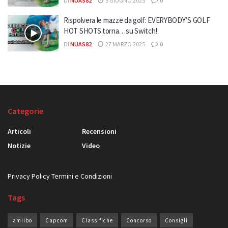
DI
NUAS82
5 GIUGNO 2025
0
Rispolvera le mazze da golf: EVERYBODY’S GOLF
HOT SHOTS torna…su Switch!
DI
NUAS82
27 MARZO 2025
0
Categorie
Articoli
Recensioni
Notizie
Video
Privacy Policy
Termini e Condizioni
Tags
amiibo
Capcom
Classifiche
Concorso
Consigli