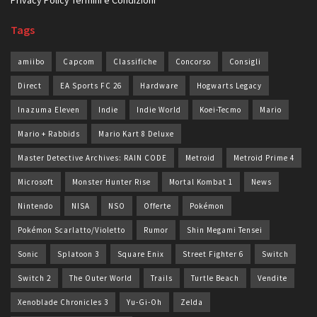
Tags
amiibo
Capcom
Classifiche
Concorso
Consigli
Direct
EA Sports FC 26
Hardware
Hogwarts Legacy
Inazuma Eleven
Indie
Indie World
Koei-Tecmo
Mario
Mario + Rabbids
Mario Kart 8 Deluxe
Master Detective Archives: RAIN CODE
Metroid
Metroid Prime 4
Microsoft
Monster Hunter Rise
Mortal Kombat 1
News
Nintendo
NISA
NSO
Offerte
Pokémon
Pokémon Scarlatto/Violetto
Rumor
Shin Megami Tensei
Sonic
Splatoon 3
Square Enix
Street Fighter 6
Switch
Switch 2
The Outer World
Trails
Turtle Beach
Vendite
Xenoblade Chronicles 3
Yu-Gi-Oh
Zelda