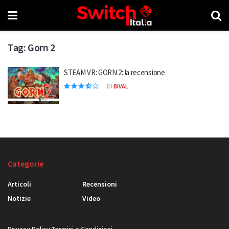
Tag:
Gorn 2
STEAM VR: GORN 2: la recensione
DI
BIVAL
Categorie
Articoli
Recensioni
Notizie
Video
Privacy Policy
Termini e Condizioni