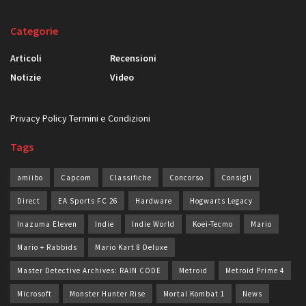
Categorie
Articoli
Recensioni
Notizie
Video
Privacy Policy
Termini e Condizioni
Tags
amiibo
Capcom
Classifiche
Concorso
Consigli
Direct
EA Sports FC 26
Hardware
Hogwarts Legacy
Inazuma Eleven
Indie
Indie World
Koei-Tecmo
Mario
Mario + Rabbids
Mario Kart 8 Deluxe
Master Detective Archives: RAIN CODE
Metroid
Metroid Prime 4
Microsoft
Monster Hunter Rise
Mortal Kombat 1
News