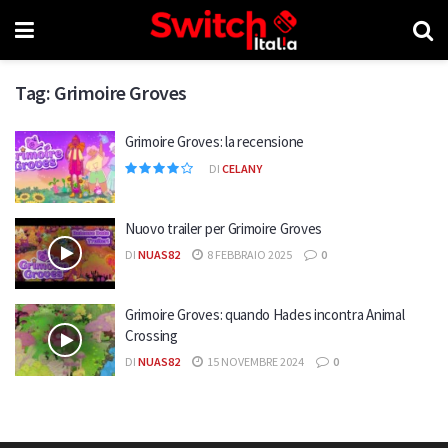
Tag:
Grimoire Groves
Grimoire Groves: la recensione
DI
CELANY
Nuovo trailer per Grimoire Groves
DI
NUAS82
8 FEBBRAIO 2025
0
Grimoire Groves: quando Hades incontra Animal
Crossing
DI
NUAS82
15 NOVEMBRE 2024
0