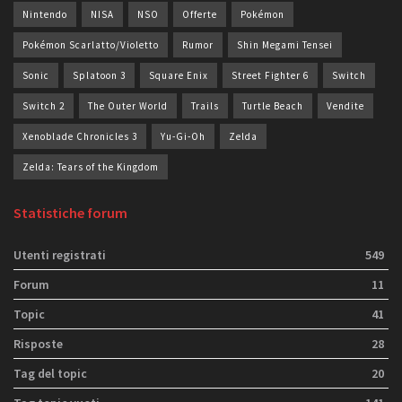
Nintendo
NISA
NSO
Offerte
Pokémon
Pokémon Scarlatto/Violetto
Rumor
Shin Megami Tensei
Sonic
Splatoon 3
Square Enix
Street Fighter 6
Switch
Switch 2
The Outer World
Trails
Turtle Beach
Vendite
Xenoblade Chronicles 3
Yu-Gi-Oh
Zelda
Zelda: Tears of the Kingdom
Statistiche forum
Utenti registrati
549
Forum
11
Topic
41
Risposte
28
Tag del topic
20