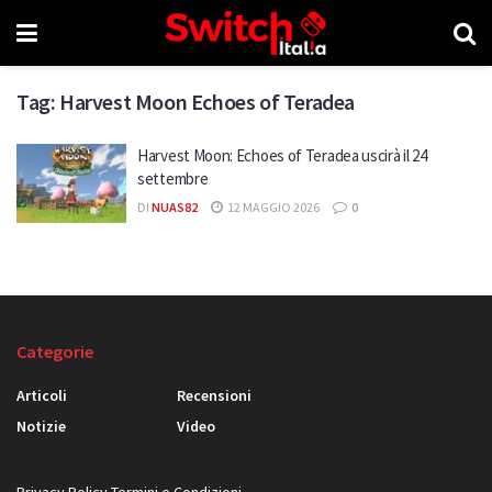
Tag:
Harvest Moon Echoes of Teradea
Harvest Moon: Echoes of Teradea uscirà il 24
settembre
DI
NUAS82
12 MAGGIO 2026
0
Categorie
Articoli
Recensioni
Notizie
Video
Privacy Policy
Termini e Condizioni