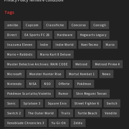
Tags
amiibo
Capcom
Classifiche
Concorso
Consigli
Direct
EA Sports FC 26
Hardware
Hogwarts Legacy
Inazuma Eleven
Indie
Indie World
Koei-Tecmo
Mario
Mario + Rabbids
Mario Kart 8 Deluxe
Master Detective Archives: RAIN CODE
Metroid
Metroid Prime 4
Microsoft
Monster Hunter Rise
Mortal Kombat 1
News
Nintendo
NISA
NSO
Offerte
Pokémon
Pokémon Scarlatto/Violetto
Rumor
Shin Megami Tensei
Sonic
Splatoon 3
Square Enix
Street Fighter 6
Switch
Switch 2
The Outer World
Trails
Turtle Beach
Vendite
Xenoblade Chronicles 3
Yu-Gi-Oh
Zelda