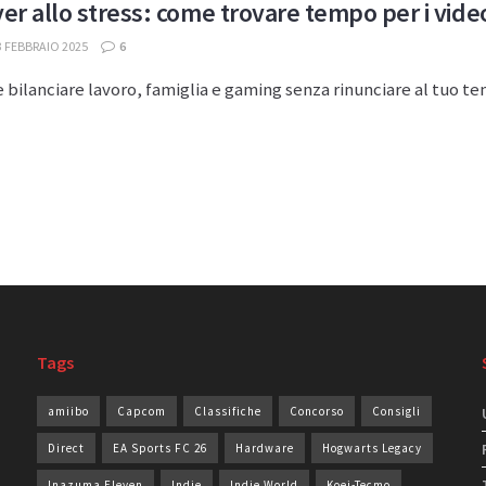
r allo stress: come trovare tempo per i vide
 FEBBRAIO 2025
6
bilanciare lavoro, famiglia e gaming senza rinunciare al tuo temp
Tags
amiibo
Capcom
Classifiche
Concorso
Consigli
Direct
EA Sports FC 26
Hardware
Hogwarts Legacy
Inazuma Eleven
Indie
Indie World
Koei-Tecmo