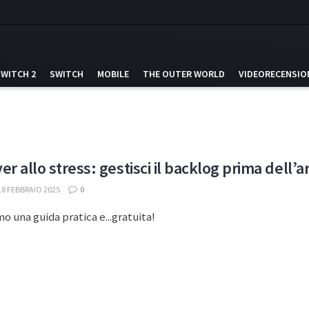
SWITCH 2
SWITCH
MOBILE
THE OUTER WORLD
VIDEORECENSIO
r allo stress: gestisci il backlog prima dell’a
8 FEBBRAIO 2025
0
mo una guida pratica e...gratuita!