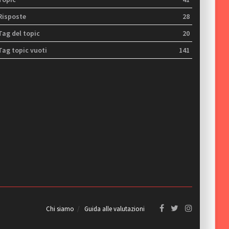
Risposte
28
Tag del topic
20
Tag topic vuoti
141
Chi siamo
Guida alle valutazioni