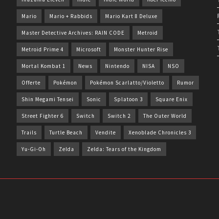
Mario
Mario + Rabbids
Mario Kart 8 Deluxe
Master Detective Archives: RAIN CODE
Metroid
Metroid Prime 4
Microsoft
Monster Hunter Rise
Mortal Kombat 1
News
Nintendo
NISA
NSO
Offerte
Pokémon
Pokémon Scarlatto/Violetto
Rumor
Shin Megami Tensei
Sonic
Splatoon 3
Square Enix
Street Fighter 6
Switch
Switch 2
The Outer World
Trails
Turtle Beach
Vendite
Xenoblade Chronicles 3
Yu-Gi-Oh
Zelda
Zelda: Tears of the Kingdom