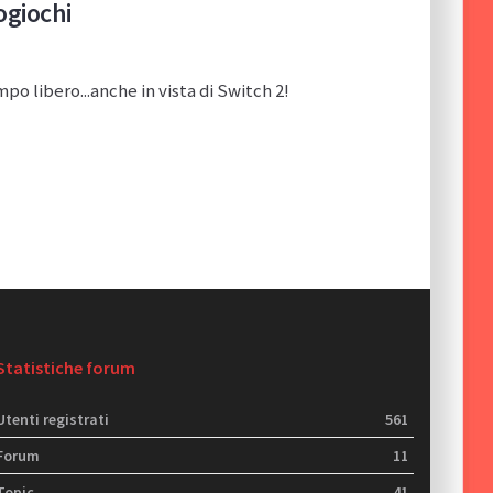
ogiochi
o libero...anche in vista di Switch 2!
Statistiche forum
Utenti registrati
561
Forum
11
Topic
41