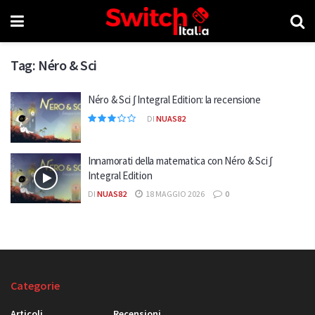
Tag:
Néro & Sci
Néro & Sci ∫ Integral Edition: la recensione
DI
NUAS82
Innamorati della matematica con Néro & Sci ∫
Integral Edition
DI
NUAS82
18 MAGGIO 2026
0
Categorie
Articoli
Recensioni