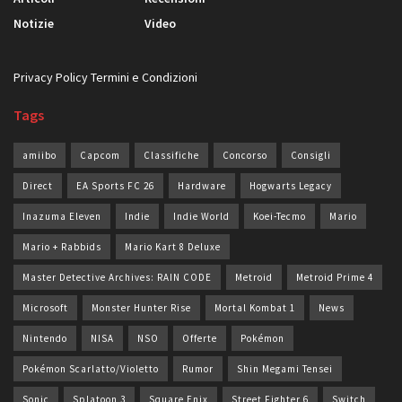
Notizie
Video
Privacy Policy
Termini e Condizioni
Tags
amiibo
Capcom
Classifiche
Concorso
Consigli
Direct
EA Sports FC 26
Hardware
Hogwarts Legacy
Inazuma Eleven
Indie
Indie World
Koei-Tecmo
Mario
Mario + Rabbids
Mario Kart 8 Deluxe
Master Detective Archives: RAIN CODE
Metroid
Metroid Prime 4
Microsoft
Monster Hunter Rise
Mortal Kombat 1
News
Nintendo
NISA
NSO
Offerte
Pokémon
Pokémon Scarlatto/Violetto
Rumor
Shin Megami Tensei
Sonic
Splatoon 3
Square Enix
Street Fighter 6
Switch