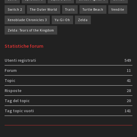
Switch 2
The Outer World
Trails
Turtle Beach
Vendite
Xenoblade Chronicles 3
Yu-Gi-Oh
Zelda
Zelda: Tears of the Kingdom
Statistiche forum
Utenti registrati
549
Forum
11
Topic
41
Risposte
28
Tag del topic
20
Tag topic vuoti
141