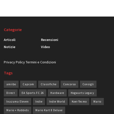
Categorie
Articoli
Recensioni
Notizie
Video
Privacy Policy
Termini e Condizioni
Tags
amiibo
Capcom
Classifiche
Concorso
Consigli
Direct
EA Sports FC 26
Hardware
Hogwarts Legacy
Inazuma Eleven
Indie
Indie World
Koei-Tecmo
Mario
Mario + Rabbids
Mario Kart 8 Deluxe