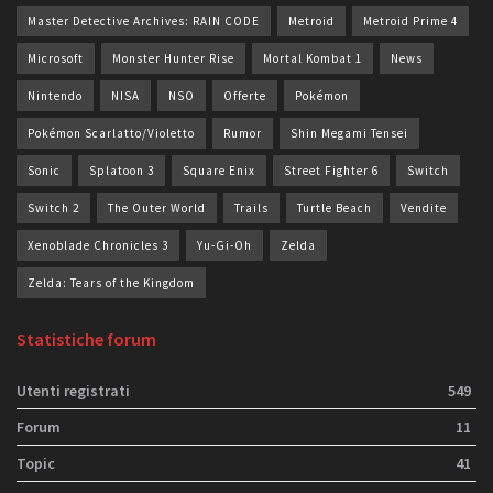
Master Detective Archives: RAIN CODE
Metroid
Metroid Prime 4
Microsoft
Monster Hunter Rise
Mortal Kombat 1
News
Nintendo
NISA
NSO
Offerte
Pokémon
Pokémon Scarlatto/Violetto
Rumor
Shin Megami Tensei
Sonic
Splatoon 3
Square Enix
Street Fighter 6
Switch
Switch 2
The Outer World
Trails
Turtle Beach
Vendite
Xenoblade Chronicles 3
Yu-Gi-Oh
Zelda
Zelda: Tears of the Kingdom
Statistiche forum
Utenti registrati
549
Forum
11
Topic
41