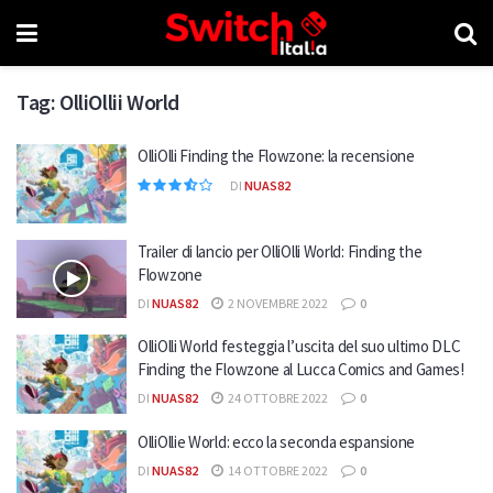
Tag:
OlliOllii World
OlliOlli Finding the Flowzone: la recensione
DI
NUAS82
Trailer di lancio per OlliOlli World: Finding the
Flowzone
DI
NUAS82
2 NOVEMBRE 2022
0
OlliOlli World festeggia l’uscita del suo ultimo DLC
Finding the Flowzone al Lucca Comics and Games!
DI
NUAS82
24 OTTOBRE 2022
0
OlliOllie World: ecco la seconda espansione
DI
NUAS82
14 OTTOBRE 2022
0