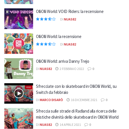
OlliOlli World: VOID Riders: la recensione
DI
NUAS82
OlliOlli World: la recensione
DI
NUAS82
OlliOlli World: arriva Danny Trejo
DI
NUAS82
2 FEBBRAIO 2022
0
Sfrecciate con lo skateboard in OlliOlli World, su
Switch da febbraio
DI
MARCO DISARÒ
16 DICEMBRE 2021
0
Sfreccia sulle strade di Radland alla ricerca delle
mistiche divinità dello skateboard in OlliOlli World
DI
NUAS82
14 APRILE 2021
0