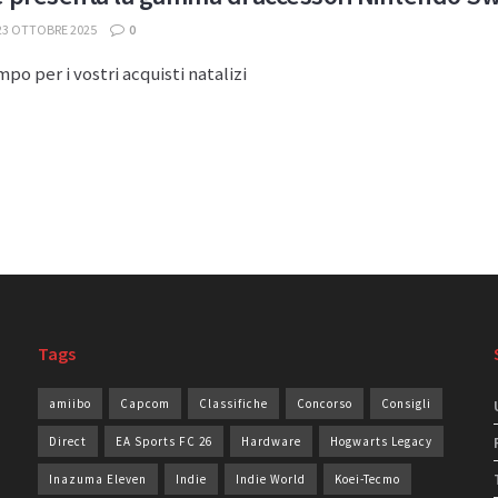
23 OTTOBRE 2025
0
mpo per i vostri acquisti natalizi
Tags
amiibo
Capcom
Classifiche
Concorso
Consigli
Direct
EA Sports FC 26
Hardware
Hogwarts Legacy
Inazuma Eleven
Indie
Indie World
Koei-Tecmo