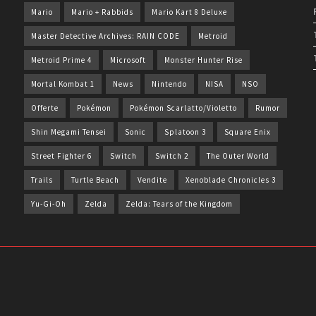
Mario
Mario + Rabbids
Mario Kart 8 Deluxe
Master Detective Archives: RAIN CODE
Metroid
Metroid Prime 4
Microsoft
Monster Hunter Rise
Mortal Kombat 1
News
Nintendo
NISA
NSO
Offerte
Pokémon
Pokémon Scarlatto/Violetto
Rumor
Shin Megami Tensei
Sonic
Splatoon 3
Square Enix
Street Fighter 6
Switch
Switch 2
The Outer World
Trails
Turtle Beach
Vendite
Xenoblade Chronicles 3
Yu-Gi-Oh
Zelda
Zelda: Tears of the Kingdom