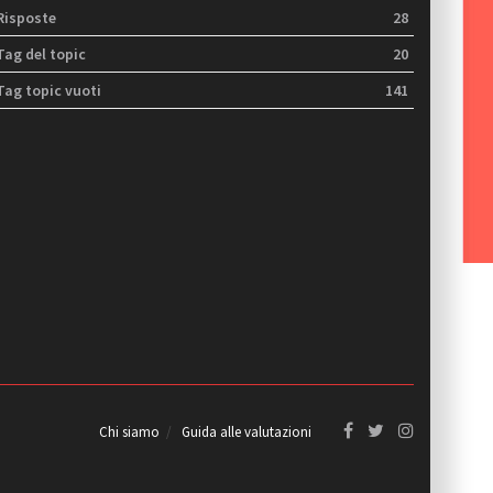
Risposte
28
Tag del topic
20
Tag topic vuoti
141
Chi siamo
Guida alle valutazioni