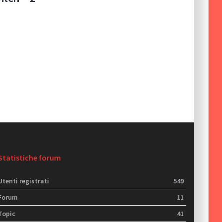
Statistiche forum
Utenti registrati
549
Forum
11
Topic
41