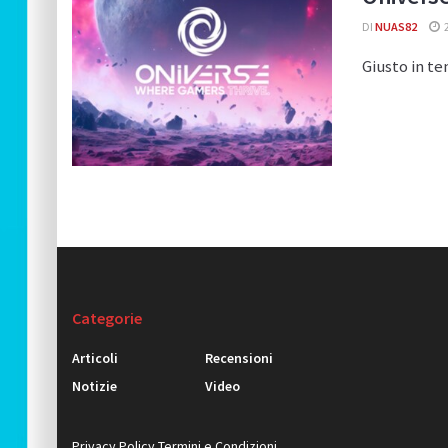
DI
NUAS82
Giusto in te
Categorie
Articoli
Recensioni
Notizie
Video
Privacy Policy
Termini e Condizioni