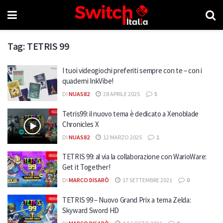
Tag:
TETRIS 99
I tuoi videogiochi preferiti sempre con te – con i
quaderni InkVibe!
DI
NUAS82
28 APRILE 2025
5
Tetris99: il nuovo tema è dedicato a Xenoblade
Chronicles X
DI
NUAS82
12 MARZO 2025
1
TETRIS 99: al via la collaborazione con WarioWare:
Get it Together!
DI
MARCO DISARÒ
17 SETTEMBRE 2021
0
TETRIS 99 – Nuovo Grand Prix a tema Zelda:
Skyward Sword HD