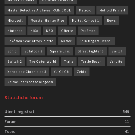
Mario + Rabbids
Mario Kart 8 Deluxe
Master Detective Archives: RAIN CODE
Metroid
Metroid Prime 4
Microsoft
Monster Hunter Rise
Mortal Kombat 1
News
Nintendo
NISA
NSO
Offerte
Pokémon
Pokémon Scarlatto/Violetto
Rumor
Shin Megami Tensei
Sonic
Splatoon 3
Square Enix
Street Fighter 6
Switch
Switch 2
The Outer World
Trails
Turtle Beach
Vendite
Xenoblade Chronicles 3
Yu-Gi-Oh
Zelda
Zelda: Tears of the Kingdom
Statistiche forum
Utenti registrati
549
Forum
11
Topic
41