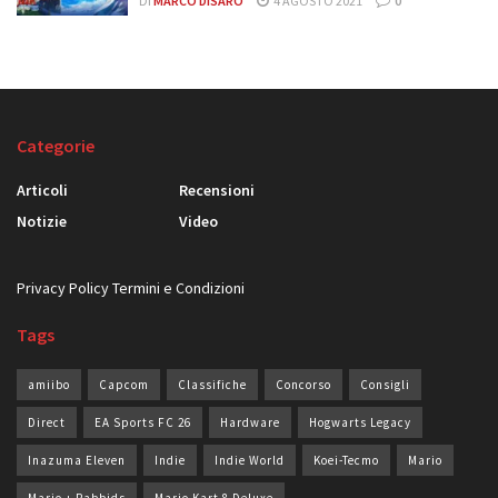
DI
MARCO DISARÒ
4 AGOSTO 2021
0
Categorie
Articoli
Recensioni
Notizie
Video
Privacy Policy
Termini e Condizioni
Tags
amiibo
Capcom
Classifiche
Concorso
Consigli
Direct
EA Sports FC 26
Hardware
Hogwarts Legacy
Inazuma Eleven
Indie
Indie World
Koei-Tecmo
Mario