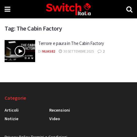
Tag:
The Cabin Factory
Terrore e paura in The Cabin Factory
DI
NUAS82
30 SETTEMBRE 2025
2
Categorie
Articoli
Recensioni
Notizie
Video
Privacy Policy
Termini e Condizioni