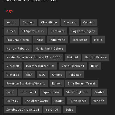
Tags
amiibo
Capcom
Classifiche
Concorso
Consigli
Direct
EA Sports FC 26
Hardware
Hogwarts Legacy
Inazuma Eleven
Indie
Indie World
Koei-Tecmo
Mario
Mario + Rabbids
Mario Kart 8 Deluxe
Master Detective Archives: RAIN CODE
Metroid
Metroid Prime 4
Microsoft
Monster Hunter Rise
Mortal Kombat 1
News
Nintendo
NISA
NSO
Offerte
Pokémon
Pokémon Scarlatto/Violetto
Rumor
Shin Megami Tensei
Sonic
Splatoon 3
Square Enix
Street Fighter 6
Switch
Switch 2
The Outer World
Trails
Turtle Beach
Vendite
Xenoblade Chronicles 3
Yu-Gi-Oh
Zelda