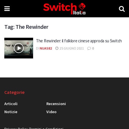
Tag:
The Rewinder
The Rewinder: il folklore cinese approda su Switch
DI
NUAS82
25 GIUGNO 2021
0
Categorie
Articoli
Recensioni
Notizie
Video
Privacy Policy
Termini e Condizioni