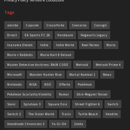
Tags
amiibo
Capcom
Classifiche
Concorso
Consigli
Direct
EA Sports FC 26
Hardware
Hogwarts Legacy
Inazuma Eleven
Indie
Indie World
Koei-Tecmo
Mario
Mario + Rabbids
Mario Kart 8 Deluxe
Master Detective Archives: RAIN CODE
Metroid
Metroid Prime 4
Microsoft
Monster Hunter Rise
Mortal Kombat 1
News
Nintendo
NISA
NSO
Offerte
Pokémon
Pokémon Scarlatto/Violetto
Rumor
Shin Megami Tensei
Sonic
Splatoon 3
Square Enix
Street Fighter 6
Switch
Switch 2
The Outer World
Trails
Turtle Beach
Vendite
Xenoblade Chronicles 3
Yu-Gi-Oh
Zelda