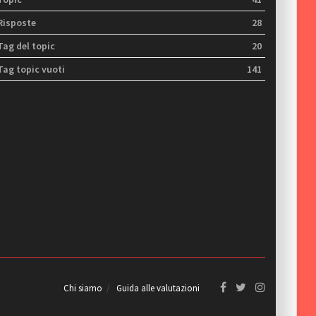
Risposte
28
Tag del topic
20
Tag topic vuoti
141
Chi siamo
Guida alle valutazioni