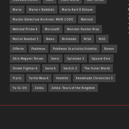
Mario
Mario + Rabbids
Mario Kart 8 Deluxe
Master Detective Archives: RAIN CODE
Metroid
Metroid Prime 4
Microsoft
Monster Hunter Rise
Mortal Kombat 1
News
Nintendo
NISA
NSO
Offerte
Pokémon
Pokémon Scarlatto/Violetto
Rumor
Shin Megami Tensei
Sonic
Splatoon 3
Square Enix
Street Fighter 6
Switch
Switch 2
The Outer World
Trails
Turtle Beach
Vendite
Xenoblade Chronicles 3
Yu-Gi-Oh
Zelda
Zelda: Tears of the Kingdom