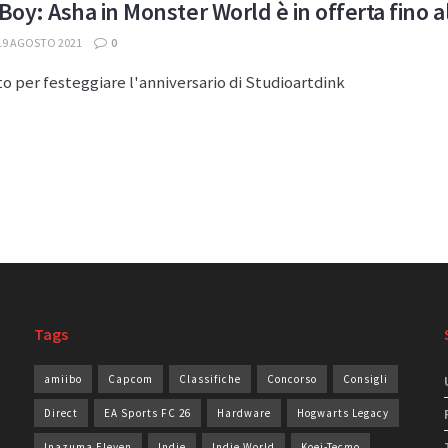
oy: Asha in Monster World è in offerta fino al
19 AGOSTO 2021
0
o per festeggiare l'anniversario di Studioartdink
Tags
amiibo
Capcom
Classifiche
Concorso
Consigli
Direct
EA Sports FC 26
Hardware
Hogwarts Legacy
Inazuma Eleven
Indie
Indie World
Koei-Tecmo