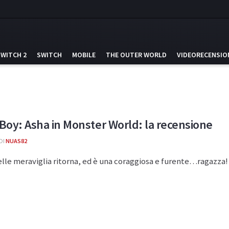
SWITCH 2
SWITCH
MOBILE
THE OUTER WORLD
VIDEORECENSIO
oy: Asha in Monster World: la recensione
DI
NUAS82
elle meraviglia ritorna, ed è una coraggiosa e furente…ragazza