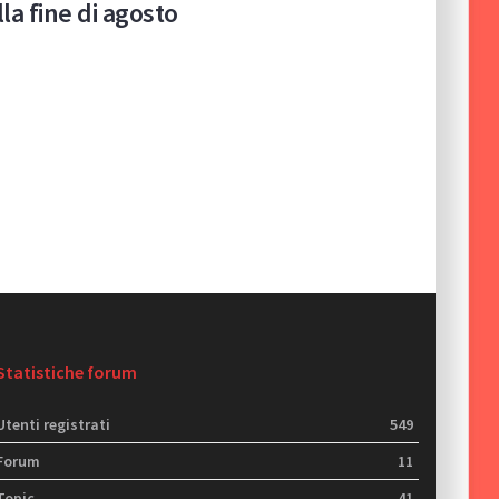
la fine di agosto
Statistiche forum
Utenti registrati
549
Forum
11
Topic
41