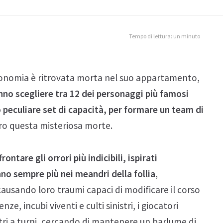
Tempo di lettura: un minuto
ronomia è ritrovata morta nel suo appartamento,
nno scegliere tra 12 dei personaggi più famosi
o peculiare set di capacità, per formare un team di
tro questa misteriosa morte.
ntare gli orrori più indicibili, ispirati
nno sempre più nei meandri della follia
,
 causando loro traumi capaci di modificare il corso
ze, incubi viventi e culti sinistri, i giocatori
ri a turni, cercando di mantenere un barlume di