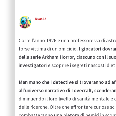
Nuas82
Corre l’anno 1926 e una professoressa di ast
forse vittima di un omicidio.
I giocatori dovra
della serie Arkham Horror, ciascuno con il su
investigatori
e scoprire i segreti nascosti die
Man mano che i detective si troveranno ad affro
all’universo narrativo di Lovecraft, scendera
diminuendo il loro livello di sanità mentale e
delle ricerche. Oltre che affrontare curiose scien
combatteranno una pletora di nemici in scont