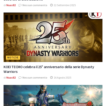
di
Nuas82
Nessun commento
22 Settembre 2025
NOTIZIE
KOEI TECMO celebra il 25° anniversario della serie Dynasty
Warriors
di
Nuas82
Nessun commento
16 Agosto 2025