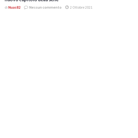
di
Nuas82
Nessun commento
2 Ottobre 2021
Effettua
l'accesso
per partecipare alla discussione.
Lascia un commento
Devi essere
connesso
per inviare un commento.
Di Tendenza