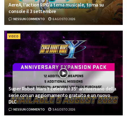
AereA, l’action RPG a tema musicale, torna su
console il 3 settembre
NESSUN COMMENTO
6 AGOSTO 2026
VIDEO
Super Robot Wars Y celebra il 35° anniversario della
serie con un aggiornamento gratuito e un nuovo
DLC
NESSUN COMMENTO
5 AGOSTO 2026