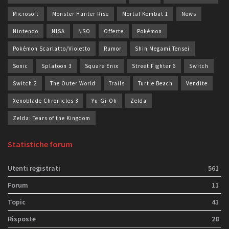
Microsoft
Monster Hunter Rise
Mortal Kombat 1
News
Nintendo
NISA
NSO
Offerte
Pokémon
Pokémon Scarlatto/Violetto
Rumor
Shin Megami Tensei
Sonic
Splatoon 3
Square Enix
Street Fighter 6
Switch
Switch 2
The Outer World
Trails
Turtle Beach
Vendite
Xenoblade Chronicles 3
Yu-Gi-Oh
Zelda
Zelda: Tears of the Kingdom
Statistiche forum
Utenti registrati
561
Forum
11
Topic
41
Risposte
28