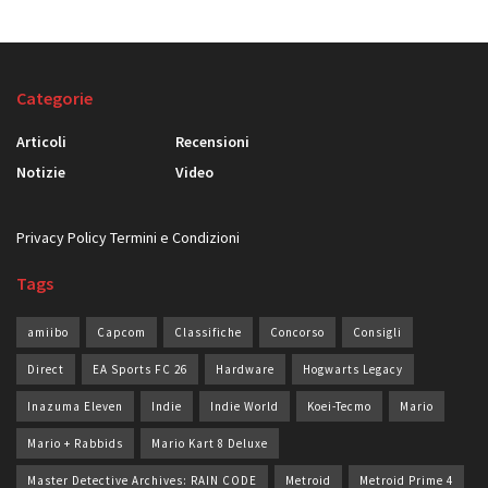
Categorie
Articoli
Recensioni
Notizie
Video
Privacy Policy
Termini e Condizioni
Tags
amiibo
Capcom
Classifiche
Concorso
Consigli
Direct
EA Sports FC 26
Hardware
Hogwarts Legacy
Inazuma Eleven
Indie
Indie World
Koei-Tecmo
Mario
Mario + Rabbids
Mario Kart 8 Deluxe
Master Detective Archives: RAIN CODE
Metroid
Metroid Prime 4