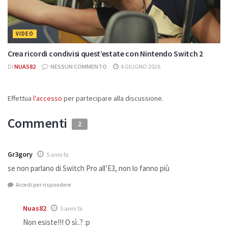
VIDEO
Crea ricordi condivisi quest’estate con Nintendo Switch 2
DI
NUAS82
NESSUN COMMENTO
4 GIUGNO 2026
Effettua
l'accesso
per partecipare alla discussione.
Commenti
2
Gr3gory
5 anni fa
se non parlano di Switch Pro all’E3, non lo fanno più
Accedi per rispondere
Nuas82
5 anni fa
Non esiste!!! O sì..? :p