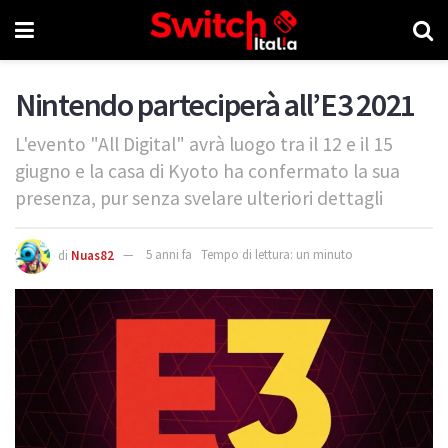
Nintendo parteciperà all’E3 2021
L'evento "All Digital" avrà luogo tra il 12 e il 15
giugno e la casa di Kyoto ha confermato la sua
presenza, pur senza svelare ulteriori dettagli
di
Nuas82
5 anni fa
Tempo di lettura: un minuto