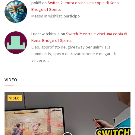
pol85
on
Switch 2: entra e vinci una copia di Kena:
Bridge of Spirits
Messo in wishlist. participo
Lucaswitchitalia
on
Switch 2: entra e vinci una copia di
Kena: Bridge of Spirits
Ciao, approfitto del giveaway per unirmi alla
community, spero di trovarmi bene e magari di
vincere…
VIDEO
VIDEO