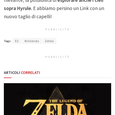
rilevante, la possibilità di
esplorare anche i cieli
sopra Hyrule
. E abbiamo persino un Link con un
nuovo taglio di capelli!
PUBBLICITÀ
Tags:
E3
Nintendo
Zelda
PUBBLICITÀ
ARTICOLI
CORRELATI