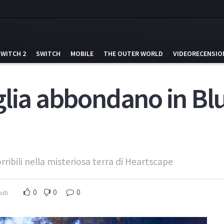
SWITCH 2
SWITCH
MOBILE
THE OUTER WORLD
VIDEORECENSIO
lia abbondano in Blu
rribili nella misteriosa terra di Heartscape
0
0
0
uti