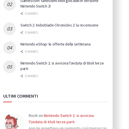
Gamescom: tantissimi titoli giocabili in versione
Nintendo Switch 2!
0 SHARES
Switch 2: Xeboblade Chronicles 2: la recensione
0 SHARES
Nintendo eShop: le offerte della settimana
0 SHARES
Nintendo Switch 2: si avvicina l’ondata di titoli terze
parti
0 SHARES
ULTIMI COMMENTI
RocK
on
Nintendo Switch 2: si avvicina
l’ondata di titoli terze parti
non mi aspettavo un supporto così massiccio