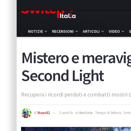
NOTIZIE
RECENSIONI
ARTICOLI
VIDEO
Mistero e meravig
Second Light
Recupera i ricordi perduti e combatti mostri o
di
Nuas82
5 anni fa
in
Notizie
Tempo di lettura: 3 min