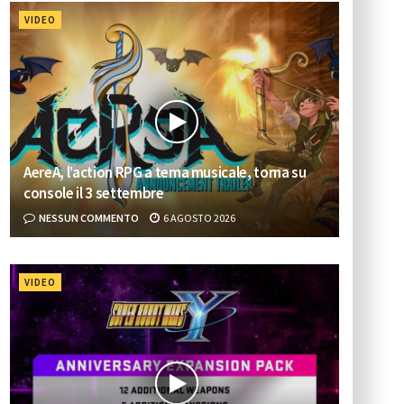
VIDEO
AereA, l’action RPG a tema musicale, torna su
console il 3 settembre
NESSUN COMMENTO
6 AGOSTO 2026
VIDEO