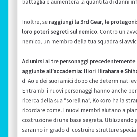
battaglia e aumenterà la quantità di danni infl
Inoltre, se
raggiungi la 3rd Gear, le protagon
loro poteri segreti sul nemico.
Contro un avver
nemico, un membro della tua squadra si avvicin
Ad unirsi ai tre personaggi precedentemente 
aggiunte all’accademia: Hiori Hirahara e Shi
di Ao e dei suoi amici dopo che determinati ev
Entrambi i nuovi personaggi hanno anche pers
ricerca della sua “sorellina”, Kokoro ha la st
ricordare come. I nuovi membri aiutano a pian
costruzione di una base segreta. Utilizzando g
saranno in grado di costruire strutture special