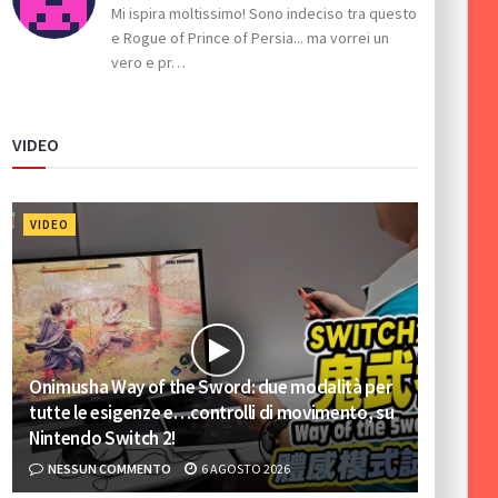
Mi ispira moltissimo! Sono indeciso tra questo
e Rogue of Prince of Persia... ma vorrei un
vero e pr…
VIDEO
VIDEO
Onimusha Way of the Sword: due modalità per
tutte le esigenze e…controlli di movimento, su
Nintendo Switch 2!
NESSUN COMMENTO
6 AGOSTO 2026