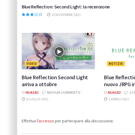
Blue Reflection: Second Light: la recensione
20 NOVEMBRE 2021
VIDEO
NOTIZIE
Blue Reflection Second Light
Blue Reflecti
arriva a ottobre
nuovo JRPG in
DI
NUAS82
NESSUN COMMENTO
DI
NUAS82
1 
6 LUGLIO 2021
1 APRILE 2021
Effettua
l'accesso
per partecipare alla discussione.