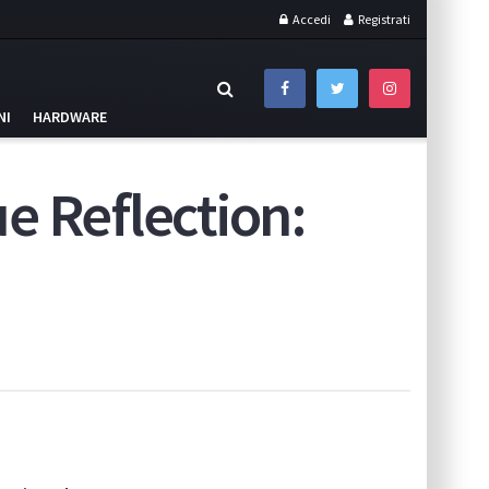
Accedi
Registrati
NI
HARDWARE
e Reflection: