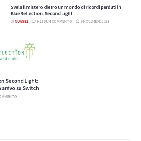
Svela il mistero dietro un mondo di ricordi perduti in
Blue Reflection: Second Light
DI
NUAS82
NESSUN COMMENTO
9 NOVEMBRE 2021
on Second Light:
 arrivo su Switch
COMMENTO