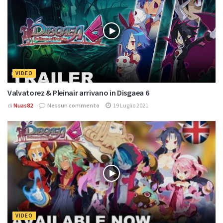
VIDEO
Valvatorez & Pleinair arrivano in Disgaea 6
di
Nuas82
Nessun commento
19 Luglio 2021
VIDEO