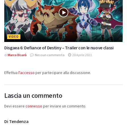
VIDEO
Disgaea 6: Defiance of Destiny – Trailer con le nuove classi
di
Marco Disarò
Nessun commento
28 Aprile 2021
Effettua
l'accesso
per partecipare alla discussione.
Lascia un commento
Devi essere
connesso
per inviare un commento.
Di Tendenza