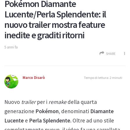
Pokémon Diamante
Lucente/Perla Splendente: il
nuovo trailer mostra feature
inedite e graditi ritorni
5 anni fa
SHARE
Marco Disarò
Tempo di lettura: 2 minuti
Nuovo
trailer
per i
remake
della quarta
generazione
Pokémon
, denominati
Diamante
Lucente
e
Perla Splendente
. Oltre ad uno stile
completamente nuovo, il video fa una carrellata