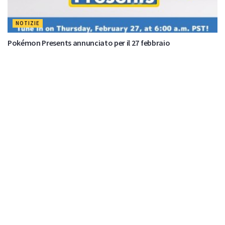
NOTIZIE
Pokémon Presents annunciato per il 27 febbraio
di
Nuas82
Nessun commento
23 Febbraio 2026
VIDEO
Qual è il Pokémon preferito delle celebrità?
di
Nuas82
Nessun commento
9 Febbraio 2026