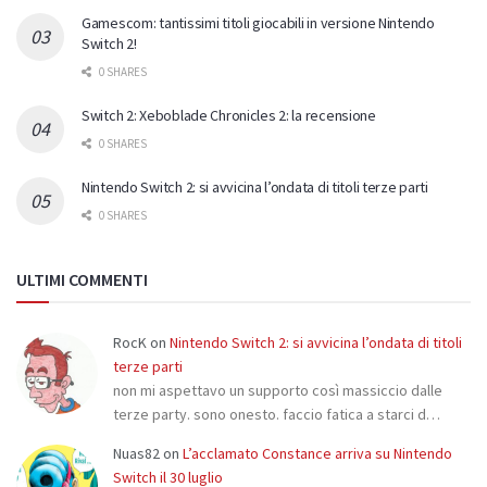
Gamescom: tantissimi titoli giocabili in versione Nintendo
Switch 2!
0 SHARES
Switch 2: Xeboblade Chronicles 2: la recensione
0 SHARES
Nintendo Switch 2: si avvicina l’ondata di titoli terze parti
0 SHARES
ULTIMI COMMENTI
RocK
on
Nintendo Switch 2: si avvicina l’ondata di titoli
terze parti
non mi aspettavo un supporto così massiccio dalle
terze party. sono onesto. faccio fatica a starci d…
Nuas82
on
L’acclamato Constance arriva su Nintendo
Switch il 30 luglio