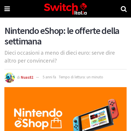
Nintendo eShop: le offerte della
settimana
Dieci occasioni a meno di dieci euro: serve dire
altro per convincervi?
di
Nuas82
5 anni fa
Tempo di lettura: un minuto