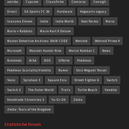
amiibo
Capcom
Classifiche
Concorso
Consigli
Direct
EA Sports FC 26
Hardware
Hogwarts Legacy
Inazuma Eleven
Indie
Indie World
Koei-Tecmo
Mario
Mario + Rabbids
Mario Kart 8 Deluxe
Master Detective Archives: RAIN CODE
Metroid
Metroid Prime 4
Microsoft
Monster Hunter Rise
Mortal Kombat 1
News
Nintendo
NISA
NSO
Offerte
Pokémon
Pokémon Scarlatto/Violetto
Rumor
Shin Megami Tensei
Sonic
Splatoon 3
Square Enix
Street Fighter 6
Switch
Switch 2
The Outer World
Trails
Turtle Beach
Vendite
Xenoblade Chronicles 3
Yu-Gi-Oh
Zelda
Zelda: Tears of the Kingdom
Statistiche forum