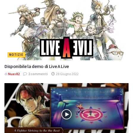
NOTIZIE
Disponibile la demo di Live A Live
di
Nuas82
2 commenti
28 Giugno 2022