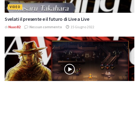
VIDEO
Svelati il presente e il futuro di Live a Live
di
Nuas82
Nessun commento
15 Giugno 2022
VIDEO
Live a Live: scopriamo le diverse epoche del gioco
di
Nuas82
Nessun commento
20 Maggio 2022
Effettua
l'accesso
per partecipare alla discussione.