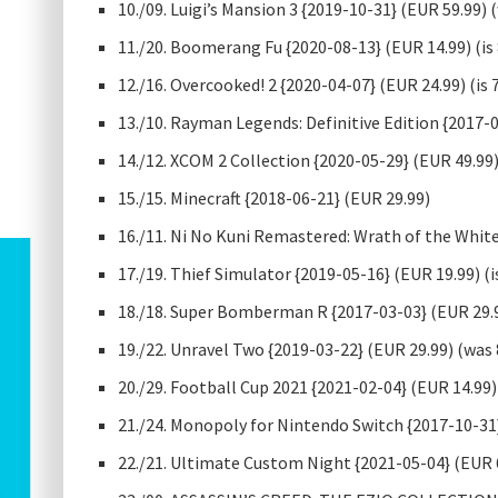
10./09. Luigi’s Mansion 3 {2019-10-31} (EUR 59.99) 
11./20. Boomerang Fu {2020-08-13} (EUR 14.99) (is
12./16. Overcooked! 2 {2020-04-07} (EUR 24.99) (is 
13./10. Rayman Legends: Definitive Edition {2017-
14./12. XCOM 2 Collection {2020-05-29} (EUR 49.99
15./15. Minecraft {2018-06-21} (EUR 29.99)
16./11. Ni No Kuni Remastered: Wrath of the White
17./19. Thief Simulator {2019-05-16} (EUR 19.99) (i
18./18. Super Bomberman R {2017-03-03} (EUR 29.9
19./22. Unravel Two {2019-03-22} (EUR 29.99) (was
20./29. Football Cup 2021 {2021-02-04} (EUR 14.99) 
21./24. Monopoly for Nintendo Switch {2017-10-31}
22./21. Ultimate Custom Night {2021-05-04} (EUR 