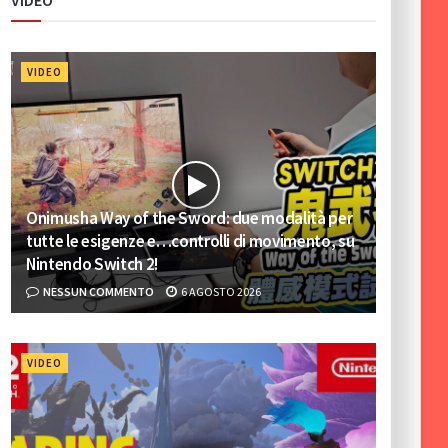
VIDEO
VIDEO
Onimusha Way of the Sword: due modalità per
tutte le esigenze e…controlli di movimento, su
Nintendo Switch 2!
NESSUN COMMENTO
6 AGOSTO 2026
VIDEO