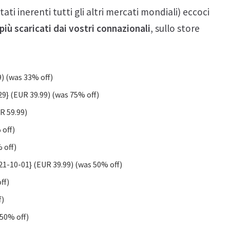
ati inerenti tutti gli altri mercati mondiali) eccoci
più scaricati dai vostri connazionali
, sullo store
9) (was 33% off)
9} (EUR 39.99) (was 75% off)
R 59.99)
 off)
 off)
21-10-01} (EUR 39.99) (was 50% off)
ff)
f)
 50% off)