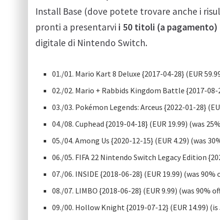
Install Base (dove potete trovare anche i risult
pronti a presentarvi
i 50 titoli (a pagamento) 
digitale di Nintendo Switch.
01./01. Mario Kart 8 Deluxe {2017-04-28} (EUR 59.9
02./02. Mario + Rabbids Kingdom Battle {2017-08-2
03./03. Pokémon Legends: Arceus {2022-01-28} (EU
04./08. Cuphead {2019-04-18} (EUR 19.99) (was 25%
05./04. Among Us {2020-12-15} (EUR 4.29) (was 30%
06./05. FIFA 22 Nintendo Switch Legacy Edition {20
07./06. INSIDE {2018-06-28} (EUR 19.99) (was 90% o
08./07. LIMBO {2018-06-28} (EUR 9.99) (was 90% of
09./00. Hollow Knight {2019-07-12} (EUR 14.99) (is