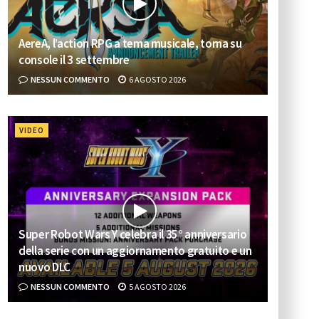
AereA, l’action RPG a tema musicale, torna su
console il 3 settembre
NESSUN COMMENTO
6 AGOSTO 2026
VIDEO
Super Robot Wars Y celebra il 35° anniversario
della serie con un aggiornamento gratuito e un
nuovo DLC
NESSUN COMMENTO
5 AGOSTO 2026