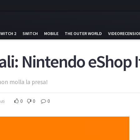
SWITCH 2
SWITCH
MOBILE
THE OUTER WORLD
VIDEORECENSIO
li: Nintendo eShop I
 non molla la presa!
0
0
0
uti