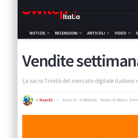
NOTIZIE
RECENSIONI
ARTICOLI
VIDEO
Vendite settimana
La sacra Trinità del mercato digitale italiano
di
Nuas82
4 anni fa
in
Articoli
Tempo di lettura: 3 min