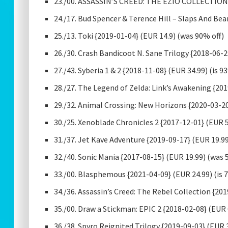
23./00. ASSASSIN’S CREED: THE EZIO COLLECTION 
24./17. Bud Spencer & Terence Hill – Slaps And Bea
25./13. Toki {2019-01-04} (EUR 14.9) (was 90% off)
26./30. Crash Bandicoot N. Sane Trilogy {2018-06-2
27./43. Syberia 1 & 2 {2018-11-08} (EUR 34.99) (is 9
28./27. The Legend of Zelda: Link’s Awakening {201
29./32. Animal Crossing: New Horizons {2020-03-20
30./25. Xenoblade Chronicles 2 {2017-12-01} (EUR 5
31./37. Jet Kave Adventure {2019-09-17} (EUR 19.99
32./40. Sonic Mania {2017-08-15} (EUR 19.99) (was 
33./00. Blasphemous {2021-04-09} (EUR 24.99) (is 
34./36. Assassin’s Creed: The Rebel Collection {20
35./00. Draw a Stickman: EPIC 2 {2018-02-08} (EUR 6
36./38. Spyro Reignited Trilogy {2019-09-03} (EUR 