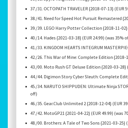
37./31. OCTOPATH TRAVELER {2018-07-13} (EUR 59
38./41. Need for Speed Hot Pursuit Remastered {20
39./39. LEGO Harry Potter Collection {2018-11-02}
40./14. Hades {2021-03-18} (EUR 24.99) (was 35% of
41./33. KINGDOM HEARTS INTEGRUM MASTERPIECE fo
42./26. This War of Mine: Complete Edition {2018-
43./00. Moto Rush GT Deluxe Edition {2020-03-28} 
44./44. Digimon Story Cyber Sleuth: Complete Edit
45./34. NARUTO SHIPPUDEN: Ultimate Ninja STO
off)
46./35. Gear.Club Unlimited 2 {2018-12-04} (EUR 39
47./42. MotoGP21 {2021-04-22} (EUR 49.99) (was 7
48./00. Brothers: A Tale of Two Sons {2021-03-25} 