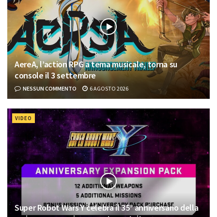
AereA, l’action RPG a tema musicale, torna su
console il 3 settembre
NESSUN COMMENTO
6 AGOSTO 2026
VIDEO
Super Robot Wars Y celebra il 35° anniversario della