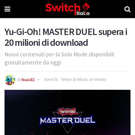
Yu-Gi-Oh! MASTER DUEL supera i
20 milioni di download
Nuovi contenuti per la Solo Mode disponibili
gratuitamente da oggi
di
Nuas82
4 anni fa
Tempo di lettura: un minuto