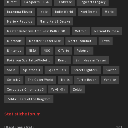
Direct
EA Sports FC 26
Hardware
Hogwarts Legacy
Inazuma Eleven
Indie
Indie World
Koei-Tecmo
Mario
Mario + Rabbids
Mario Kart 8 Deluxe
Master Detective Archives: RAIN CODE
Metroid
Metroid Prime 4
Microsoft
Monster Hunter Rise
Mortal Kombat 1
News
Nintendo
NISA
NSO
Offerte
Pokémon
Pokémon Scarlatto/Violetto
Rumor
Shin Megami Tensei
Sonic
Splatoon 3
Square Enix
Street Fighter 6
Switch
Switch 2
The Outer World
Trails
Turtle Beach
Vendite
Xenoblade Chronicles 3
Yu-Gi-Oh
Zelda
Zelda: Tears of the Kingdom
Statistiche forum
Utenti registrati
561