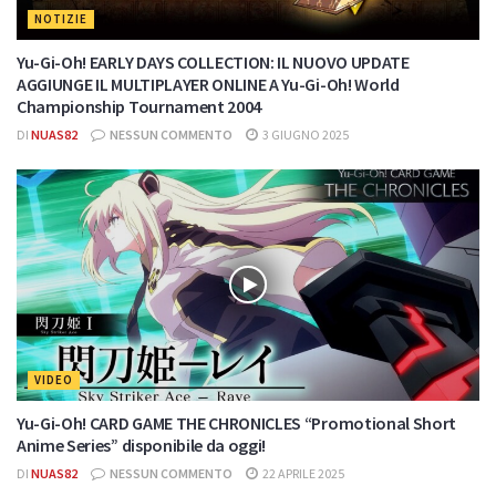
NOTIZIE
Yu-Gi-Oh! EARLY DAYS COLLECTION: IL NUOVO UPDATE
AGGIUNGE IL MULTIPLAYER ONLINE A Yu-Gi-Oh! World
Championship Tournament 2004
DI
NUAS82
NESSUN COMMENTO
3 GIUGNO 2025
VIDEO
Yu-Gi-Oh! CARD GAME THE CHRONICLES “Promotional Short
Anime Series” disponibile da oggi!
DI
NUAS82
NESSUN COMMENTO
22 APRILE 2025