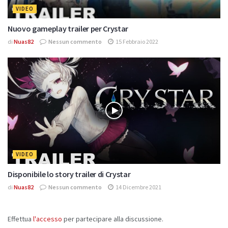
VIDEO
Nuovo gameplay trailer per Crystar
di
Nuas82
Nessun commento
15 Febbraio 2022
VIDEO
Disponibile lo story trailer di Crystar
di
Nuas82
Nessun commento
14 Dicembre 2021
Effettua
l'accesso
per partecipare alla discussione.