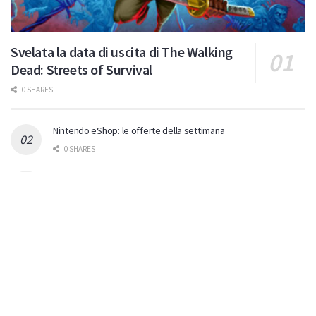
Svelata la data di uscita di The Walking
Dead: Streets of Survival
0 SHARES
Nintendo eShop: le offerte della settimana
0 SHARES
Gamescom: tantissimi titoli giocabili in versione Nintendo
Switch 2!
0 SHARES
Switch 2: Xeboblade Chronicles 2: la recensione
0 SHARES
Nintendo Switch 2: si avvicina l’ondata di titoli terze parti
0 SHARES