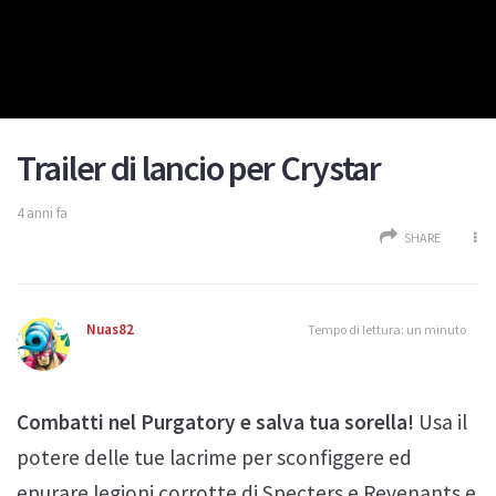
Trailer di lancio per Crystar
4 anni fa
SHARE
Nuas82
Tempo di lettura: un minuto
Combatti nel Purgatory e salva tua sorella!
Usa il
potere delle tue lacrime per sconfiggere ed
epurare legioni corrotte di Specters e Revenants e