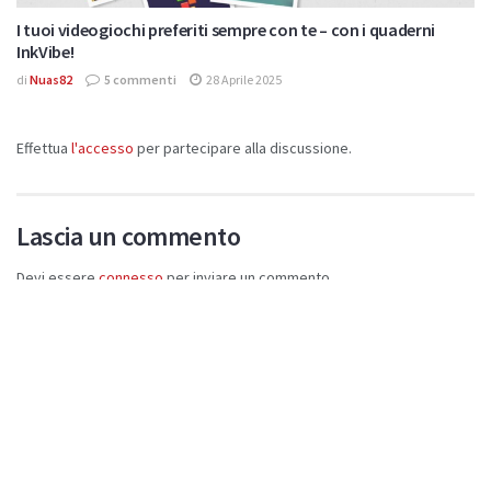
I tuoi videogiochi preferiti sempre con te – con i quaderni
InkVibe!
di
Nuas82
5 commenti
28 Aprile 2025
Effettua
l'accesso
per partecipare alla discussione.
Lascia un commento
Devi essere
connesso
per inviare un commento.
Di Tendenza