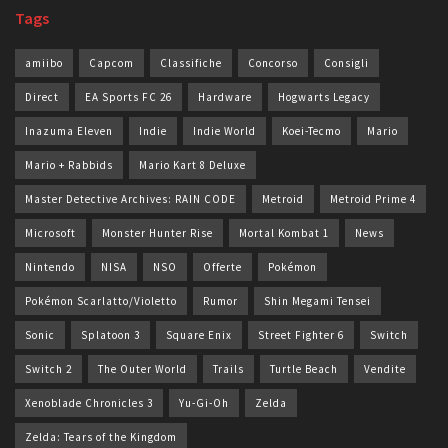
Tags
amiibo
Capcom
Classifiche
Concorso
Consigli
Direct
EA Sports FC 26
Hardware
Hogwarts Legacy
Inazuma Eleven
Indie
Indie World
Koei-Tecmo
Mario
Mario + Rabbids
Mario Kart 8 Deluxe
Master Detective Archives: RAIN CODE
Metroid
Metroid Prime 4
Microsoft
Monster Hunter Rise
Mortal Kombat 1
News
Nintendo
NISA
NSO
Offerte
Pokémon
Pokémon Scarlatto/Violetto
Rumor
Shin Megami Tensei
Sonic
Splatoon 3
Square Enix
Street Fighter 6
Switch
Switch 2
The Outer World
Trails
Turtle Beach
Vendite
Xenoblade Chronicles 3
Yu-Gi-Oh
Zelda
Zelda: Tears of the Kingdom