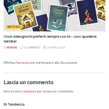
ARTICOLI
I tuoi videogiochi preferiti sempre con te – con i quaderni
InkVibe!
DI
NUAS82
5 COMMENTI
28 APRILE 2025
Effettua
l'accesso
per partecipare alla discussione.
Lascia un commento
Devi essere
connesso
per inviare un commento.
Di Tendenza