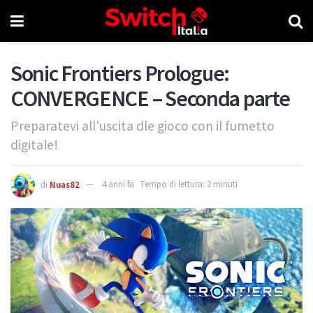
Sonic Frontiers Prologue:
CONVERGENCE – Seconda parte
Preparatevi all'uscita dle gioco con il fumetto
digitale!
di
Nuas82
4 anni fa
Tempo di lettura: 2 minuti