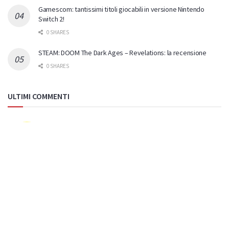
Gamescom: tantissimi titoli giocabili in versione Nintendo
Switch 2!
0 SHARES
STEAM: DOOM The Dark Ages – Revelations: la recensione
0 SHARES
ULTIMI COMMENTI
Nuas82
on
L’acclamato Constance arriva su Nintendo
Switch il 30 luglio
Bellissimo Cronos...sto aspettando il DLC Lazarus!!
Limebacardi
on
L’acclamato Constance arriva su
Nintendo Switch il 30 luglio
Vista! Adesso guardo un po' le offerte estive e poi
valuto... Devo ancora finire Cronos e iniziare D…