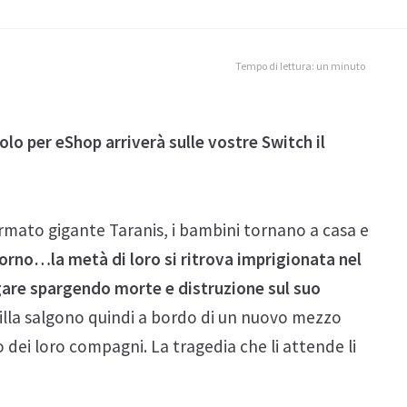
Tempo di lettura: un minuto
lo per eShop arriverà sulle vostre Switch il
rmato gigante Taranis, i bambini tornano a casa e
orno…la metà di loro si ritrova imprigionata nel
agare spargendo morte e distruzione sul suo
nilla salgono quindi a bordo di un nuovo mezzo
ei loro compagni. La tragedia che li attende li