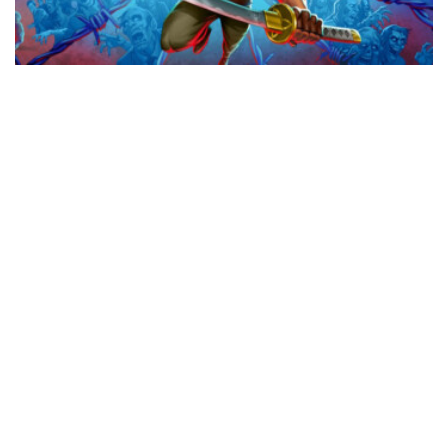
Svelata la data di uscita di The Walking
Dead: Streets of Survival
0 SHARES
Nintendo eShop: le offerte della settimana
0 SHARES
Switch 2: Xeboblade Chronicles 2: la recensione
0 SHARES
STEAM: DOOM The Dark Ages – Revelations: la recensione
0 SHARES
Gamescom: tantissimi titoli giocabili in versione Nintendo
Switch 2!
0 SHARES