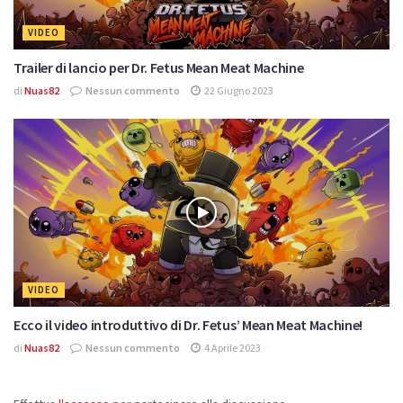
VIDEO
Trailer di lancio per Dr. Fetus Mean Meat Machine
di
Nuas82
Nessun commento
22 Giugno 2023
VIDEO
Ecco il video introduttivo di Dr. Fetus’ Mean Meat Machine!
di
Nuas82
Nessun commento
4 Aprile 2023