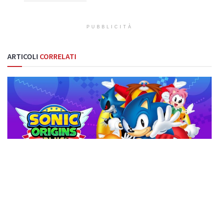
PUBBLICITÀ
ARTICOLI
CORRELATI
NOTIZIE
SEGA annuncia Sonic Origins™ Plus
di
Nuas82
Nessun commento
23 Marzo 2023