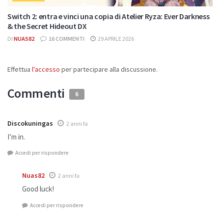
Switch 2: entra e vinci una copia di Atelier Ryza: Ever Darkness
& the Secret Hideout DX
DI
NUAS82
16 COMMENTI
29 APRILE 2026
Effettua
l'accesso
per partecipare alla discussione.
Commenti
6
Discokuningas
2 anni fa
I’m in.
Accedi per rispondere
Nuas82
2 anni fa
Good luck!
Accedi per rispondere