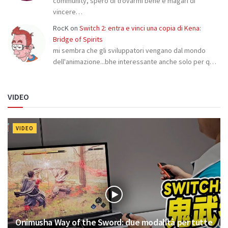
community, spero di trovarmi bene e magari di
vincere…
RocK
on
Switch 2: entra e vinci una copia di Kena:
Bridge of Spirits
mi sembra che gli sviluppatori vengano dal mondo
dell'animazione...bhe interessante anche solo per q…
VIDEO
VIDEO
Onimusha Way of the Sword: due modalità per tutte