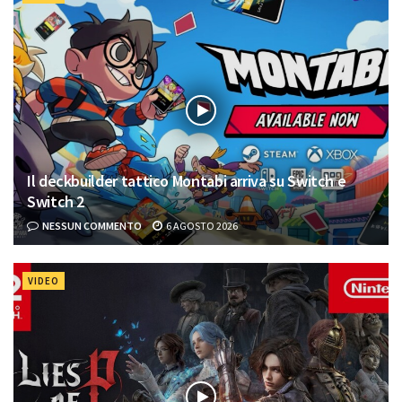
Il deckbuilder tattico Montabi arriva su Switch e
Switch 2
NESSUN COMMENTO
6 AGOSTO 2026
VIDEO