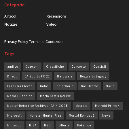
Categorie
Articoli
Recensioni
Notizie
Video
Privacy Policy
Termini e Condizioni
Tags
amiibo
Capcom
Classifiche
Concorso
Consigli
Direct
EA Sports FC 26
Hardware
Hogwarts Legacy
Inazuma Eleven
Indie
Indie World
Koei-Tecmo
Mario
Mario + Rabbids
Mario Kart 8 Deluxe
Master Detective Archives: RAIN CODE
Metroid
Metroid Prime 4
Microsoft
Monster Hunter Rise
Mortal Kombat 1
News
Nintendo
NISA
NSO
Offerte
Pokémon