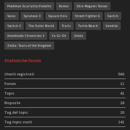
Pokémon Scarlatto/Violetto
Rumor
Shin Megami Tensei
Sonic
Splatoon 3
Square Enix
Street Fighter 6
Switch
Switch 2
The Outer World
Trails
Turtle Beach
Vendite
Xenoblade Chronicles 3
Yu-Gi-Oh
Zelda
Zelda: Tears of the Kingdom
Statistiche forum
Utenti registrati
560
Forum
11
Topic
41
Risposte
28
Tag del topic
20
Tag topic vuoti
141