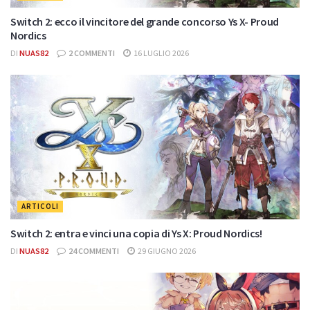
Switch 2: ecco il vincitore del grande concorso Ys X- Proud
Nordics
DI
NUAS82
2 COMMENTI
16 LUGLIO 2026
ARTICOLI
Switch 2: entra e vinci una copia di Ys X: Proud Nordics!
DI
NUAS82
24 COMMENTI
29 GIUGNO 2026