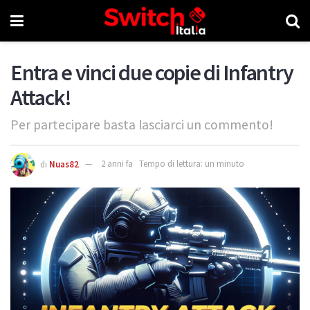
Entra e vinci due copie di Infantry
Attack!
Per partecipare basta lasciarci un commento!
di
Nuas82
2 anni fa
Tempo di lettura: un minuto