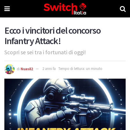
Ecco i vincitori del concorso
Infantry Attack!
Scopri se sei tra i fortunati di oggi!
di
Nuas82
2 anni fa
Tempo di lettura: un minuto