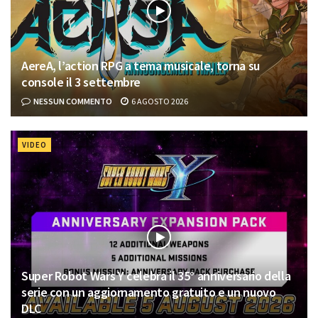
AereA, l’action RPG a tema musicale, torna su
console il 3 settembre
NESSUN COMMENTO
6 AGOSTO 2026
VIDEO
Super Robot Wars Y celebra il 35° anniversario della
serie con un aggiornamento gratuito e un nuovo
DLC