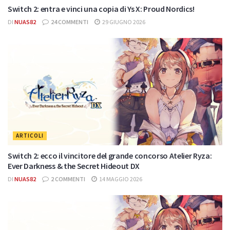
Switch 2: entra e vinci una copia di Ys X: Proud Nordics!
DI
NUAS82
24 COMMENTI
29 GIUGNO 2026
ARTICOLI
Switch 2: ecco il vincitore del grande concorso Atelier Ryza:
Ever Darkness & the Secret Hideout DX
DI
NUAS82
2 COMMENTI
14 MAGGIO 2026