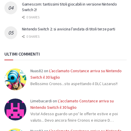
Gamescom: tantissimi titoli giocabili in versione Nintendo
Switch 2!
0 SHARES
Nintendo Switch 2: si avvicina l’ondata di titoli terze parti
0 SHARES
ULTIMI COMMENTI
Nuas82
on
L’acclamato Constance arriva su Nintendo
Switch il 30 luglio
Bellissimo Cronos...sto aspettando il DLC Lazarus!!
Limebacardi
on
L’acclamato Constance arriva su
Nintendo Switch il 30 luglio
Vista! Adesso guardo un po' le offerte estive e poi
valuto... Devo ancora finire Cronos e iniziare D…
Nuas82
on
L’acclamato Constance arriva su Nintendo