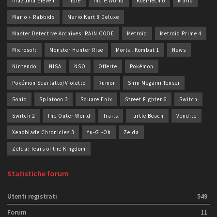
Inazuma Eleven
Indie
Indie World
Koei-Tecmo
Mario
Mario + Rabbids
Mario Kart 8 Deluxe
Master Detective Archives: RAIN CODE
Metroid
Metroid Prime 4
Microsoft
Monster Hunter Rise
Mortal Kombat 1
News
Nintendo
NISA
NSO
Offerte
Pokémon
Pokémon Scarlatto/Violetto
Rumor
Shin Megami Tensei
Sonic
Splatoon 3
Square Enix
Street Fighter 6
Switch
Switch 2
The Outer World
Trails
Turtle Beach
Vendite
Xenoblade Chronicles 3
Yu-Gi-Oh
Zelda
Zelda: Tears of the Kingdom
Statistiche forum
Utenti registrati
549
Forum
11