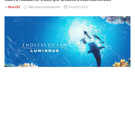
di
Nuas82
Nessun commento
5 Aprile 2024
NOTIZIE
Tuffati nel vasto mondo di Endless Ocean Luminous
di
Nuas82
2 commenti
21 Febbraio 2024
Effettua
l'accesso
per partecipare alla discussione.