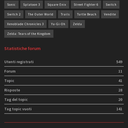
Sonic
Splatoon 3
Square Enix
Street Fighter 6
Switch
Switch 2
The Outer World
Trails
Turtle Beach
Vendite
Xenoblade Chronicles 3
Yu-Gi-Oh
Zelda
Zelda: Tears of the Kingdom
Statistiche forum
Utenti registrati
549
Forum
11
Topic
41
Risposte
28
Tag del topic
20
Tag topic vuoti
141