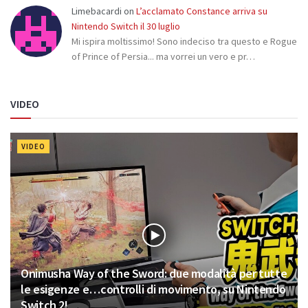
Limebacardi
on
L’acclamato Constance arriva su
Nintendo Switch il 30 luglio
Mi ispira moltissimo! Sono indeciso tra questo e Rogue
of Prince of Persia... ma vorrei un vero e pr…
VIDEO
VIDEO
Onimusha Way of the Sword: due modalità per tutte
le esigenze e…controlli di movimento, su Nintendo
Switch 2!