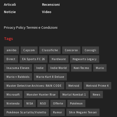
Articoli
Recensioni
Notizie
Video
Privacy Policy
Termini e Condizioni
Tags
amiibo
Capcom
Classifiche
Concorso
Consigli
Direct
EA Sports FC 26
Hardware
Hogwarts Legacy
Inazuma Eleven
Indie
Indie World
Koei-Tecmo
Mario
Mario + Rabbids
Mario Kart 8 Deluxe
Master Detective Archives: RAIN CODE
Metroid
Metroid Prime 4
Microsoft
Monster Hunter Rise
Mortal Kombat 1
News
Nintendo
NISA
NSO
Offerte
Pokémon
Pokémon Scarlatto/Violetto
Rumor
Shin Megami Tensei