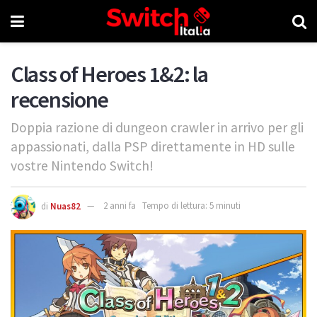
Class of Heroes 1&2: la
recensione
Doppia razione di dungeon crawler in arrivo per gli
appassionati, dalla PSP direttamente in HD sulle
vostre Nintendo Switch!
di
Nuas82
2 anni fa
Tempo di lettura: 5 minuti