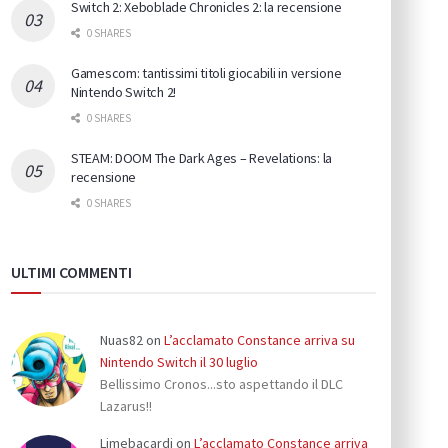
Switch 2: Xeboblade Chronicles 2: la recensione
0 SHARES
Gamescom: tantissimi titoli giocabili in versione
Nintendo Switch 2!
0 SHARES
STEAM: DOOM The Dark Ages – Revelations: la
recensione
0 SHARES
ULTIMI COMMENTI
Nuas82
on
L’acclamato Constance arriva su
Nintendo Switch il 30 luglio
Bellissimo Cronos...sto aspettando il DLC
Lazarus!!
Limebacardi
on
L’acclamato Constance arriva