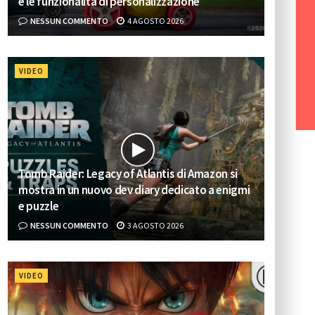
e le funzionalità di personalizzazione
NESSUN COMMENTO
4 AGOSTO 2026
VIDEO
Tomb Raider: Legacy of Atlantis di Amazon si
mostra in un nuovo dev diary dedicato a enigmi
e puzzle
NESSUN COMMENTO
3 AGOSTO 2026
VIDEO