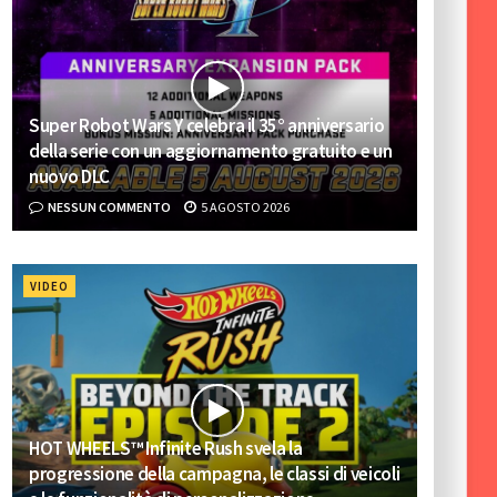
Super Robot Wars Y celebra il 35° anniversario
della serie con un aggiornamento gratuito e un
nuovo DLC
NESSUN COMMENTO
5 AGOSTO 2026
VIDEO
HOT WHEELS™ Infinite Rush svela la
progressione della campagna, le classi di veicoli