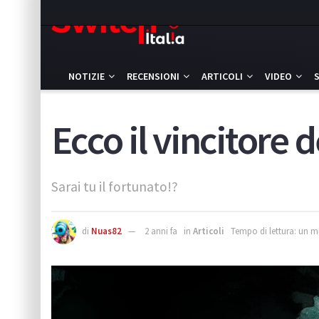
NOTIZIE
RECENSIONI
ARTICOLI
VIDEO
Ecco il vincitore
Sarai tu il fortunato!?
di
Nuas82
2 anni fa
in
Articoli
Tempo di lettura: un m