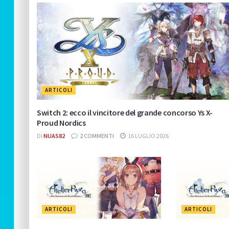
ARTICOLI
Switch 2: ecco il vincitore del grande concorso Ys X-
Proud Nordics
DI
NUAS82
2 COMMENTI
16 LUGLIO 2026
ARTICOLI
ARTICOLI