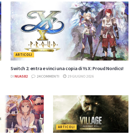
ARTICOLI
Switch 2: entra e vinci una copia di Ys X: Proud Nordics!
DI
NUAS82
24 COMMENTI
29 GIUGNO 2026
ARTICOLI