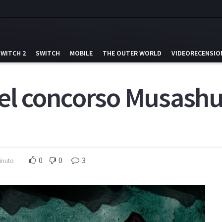
SWITCH 2
SWITCH
MOBILE
THE OUTER WORLD
VIDEORECENSIO
 del concorso Musashu
0
0
3
inuto