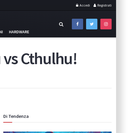
Accedi
Registrati
NI
HARDWARE
 vs Cthulhu!
Di Tendenza