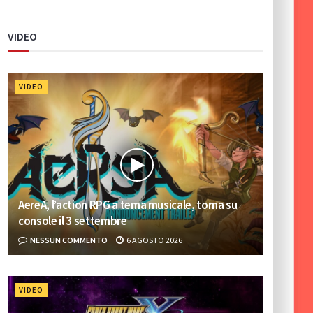
VIDEO
VIDEO
AereA, l’action RPG a tema musicale, torna su
console il 3 settembre
NESSUN COMMENTO
6 AGOSTO 2026
VIDEO