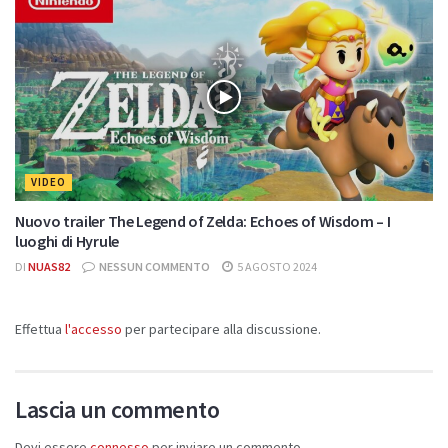
VIDEO
Nuovo trailer The Legend of Zelda: Echoes of Wisdom – I
luoghi di Hyrule
DI
NUAS82
NESSUN COMMENTO
5 AGOSTO 2024
Effettua
l'accesso
per partecipare alla discussione.
Lascia un commento
Devi essere
connesso
per inviare un commento.