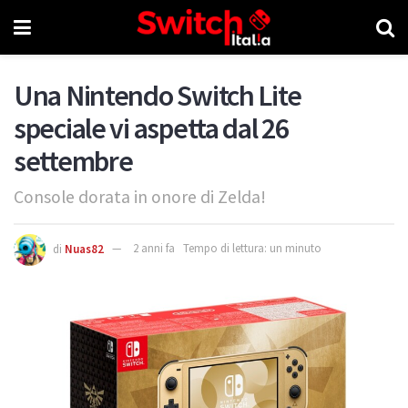
Una Nintendo Switch Lite
speciale vi aspetta dal 26
settembre
Console dorata in onore di Zelda!
di
Nuas82
2 anni fa
Tempo di lettura: un minuto