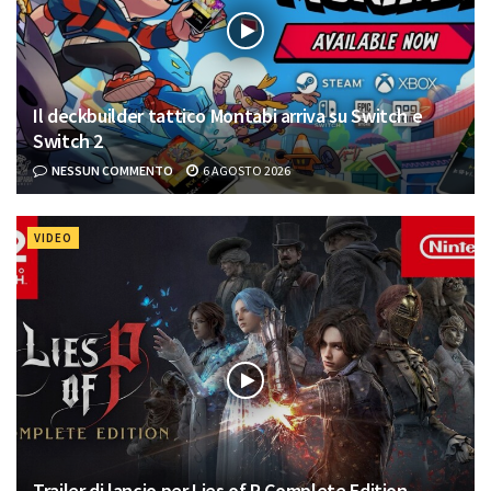
Il deckbuilder tattico Montabi arriva su Switch e
Switch 2
NESSUN COMMENTO
6 AGOSTO 2026
VIDEO
Trailer di lancio per Lies of P Complete Edition