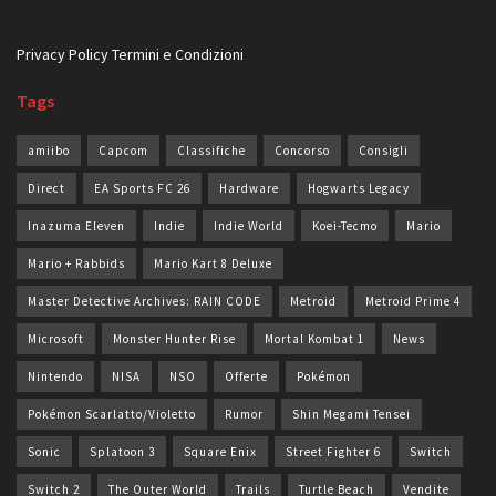
Privacy Policy
Termini e Condizioni
Tags
amiibo
Capcom
Classifiche
Concorso
Consigli
Direct
EA Sports FC 26
Hardware
Hogwarts Legacy
Inazuma Eleven
Indie
Indie World
Koei-Tecmo
Mario
Mario + Rabbids
Mario Kart 8 Deluxe
Master Detective Archives: RAIN CODE
Metroid
Metroid Prime 4
Microsoft
Monster Hunter Rise
Mortal Kombat 1
News
Nintendo
NISA
NSO
Offerte
Pokémon
Pokémon Scarlatto/Violetto
Rumor
Shin Megami Tensei
Sonic
Splatoon 3
Square Enix
Street Fighter 6
Switch
Switch 2
The Outer World
Trails
Turtle Beach
Vendite