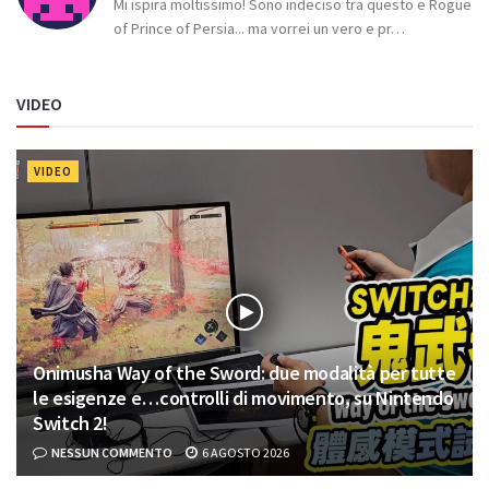
Mi ispira moltissimo! Sono indeciso tra questo e Rogue
of Prince of Persia... ma vorrei un vero e pr…
VIDEO
VIDEO
Onimusha Way of the Sword: due modalità per tutte
le esigenze e…controlli di movimento, su Nintendo
Switch 2!
NESSUN COMMENTO
6 AGOSTO 2026