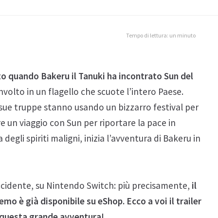
Tempo di lettura: un minuto
iato quando Bakeru il Tanuki ha incontrato Sun del
involto in un flagello che scuote l’intero Paese.
 sue truppe stanno usando un bizzarro festival per
e un viaggio con Sun per riportare la pace in
egli spiriti maligni, inizia l’avventura di Bakeru in
occidente, su Nintendo Switch: più precisamente,
il
mo è già disponibile su eShop. Ecco a voi il trailer
di questa grande avventura!