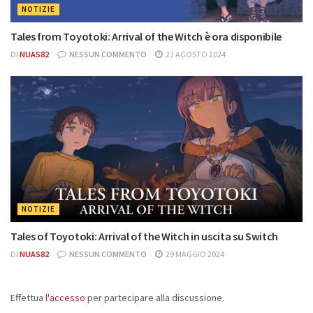
NOTIZIE
Tales from Toyotoki: Arrival of the Witch è ora disponibile
DI
NUAS82
NESSUN COMMENTO
23 AGOSTO 2024
NOTIZIE
Tales of Toyotoki: Arrival of the Witch in uscita su Switch
DI
NUAS82
NESSUN COMMENTO
29 MAGGIO 2024
Effettua
l'accesso
per partecipare alla discussione.