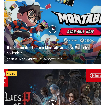
Il deckbuilder tattico Montabi arriva su Switch e
Switch 2
NESSUN COMMENTO
6 AGOSTO 2026
VIDEO