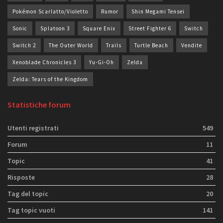
Pokémon Scarlatto/Violetto
Rumor
Shin Megami Tensei
Sonic
Splatoon 3
Square Enix
Street Fighter 6
Switch
Switch 2
The Outer World
Trails
Turtle Beach
Vendite
Xenoblade Chronicles 3
Yu-Gi-Oh
Zelda
Zelda: Tears of the Kingdom
Statistiche forum
Utenti registrati
549
Forum
11
Topic
41
Risposte
28
Tag del topic
20
Tag topic vuoti
141