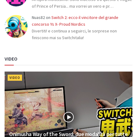
of Prince of Persia... ma vorrei un vero e pr…
Nuas82
on
Switch 2: ecco il vincitore del grande
concorso Ys X- Proud Nordics
Divertiti! e continua a seguirci, le sorprese non
finiscono mai su Switchitalia!
VIDEO
VIDEO
Onimusha Way of the Sword: due modalità per tutte