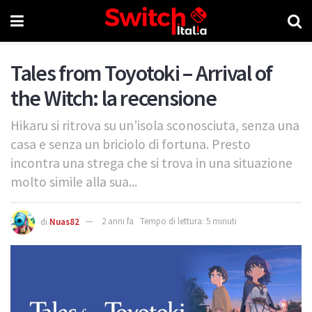
Tales from Toyotoki – Arrival of
the Witch: la recensione
Hikaru si ritrova su un’isola sconosciuta, senza una
casa e senza un briciolo di fortuna. Presto
incontra una strega che si trova in una situazione
molto simile alla sua...
di
Nuas82
2 anni fa
Tempo di lettura: 5 minuti