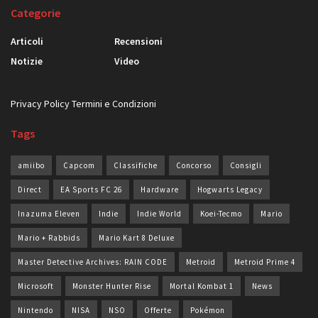
Categorie
Articoli
Recensioni
Notizie
Video
Privacy Policy
Termini e Condizioni
Tags
amiibo
Capcom
Classifiche
Concorso
Consigli
Direct
EA Sports FC 26
Hardware
Hogwarts Legacy
Inazuma Eleven
Indie
Indie World
Koei-Tecmo
Mario
Mario + Rabbids
Mario Kart 8 Deluxe
Master Detective Archives: RAIN CODE
Metroid
Metroid Prime 4
Microsoft
Monster Hunter Rise
Mortal Kombat 1
News
Nintendo
NISA
NSO
Offerte
Pokémon