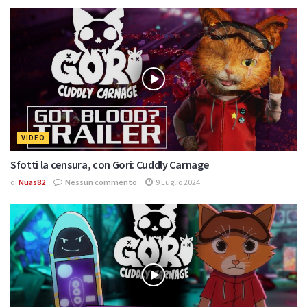
VIDEO
Sfotti la censura, con Gori: Cuddly Carnage
di
Nuas82
Nessun commento
9 Luglio 2024