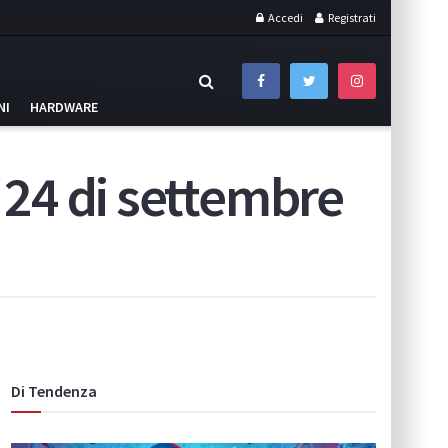
Accedi
Registrati
NI
HARDWARE
l 24 di settembre
Di Tendenza