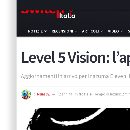
NOTIZIE
RECENSIONI
ARTICOLI
VIDEO
Level 5 Vision: l
Aggiornamenti in arrivo per Inazuma Eleven, Pr
di
Nuas82
2 anni fa
in
Notizie
Tempo di lettura: 2 min