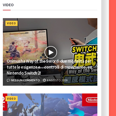
VIDEO
VIDEO
Onimusha Way of the Sword: due modalità per
tutte le esigenze e…controlli di movimento, su
Nintendo Switch 2!
NESSUN COMMENTO
6 AGOSTO 2026
VIDEO