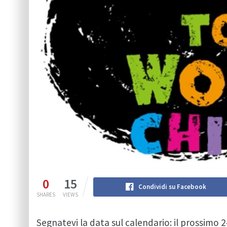
0
15
Condividi su Facebook
SHARES
VIEWS
Segnatevi la data sul calendario: il prossim