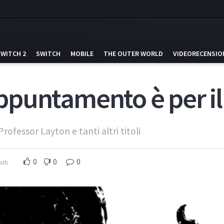
SWITCH 2
SWITCH
MOBILE
THE OUTER WORLD
VIDEORECENSIO
’appuntamento è per i
ofessor Layton e tanti altri titoli
0
0
0
uti