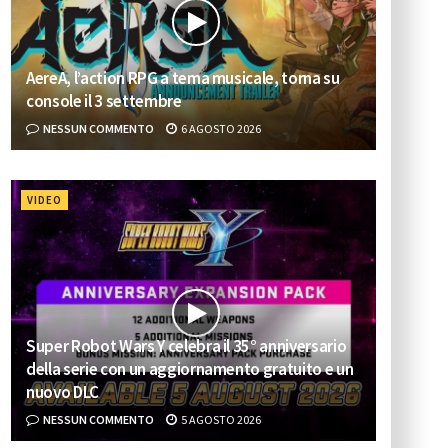
AereA, l’action RPG a tema musicale, torna su
console il 3 settembre
NESSUN COMMENTO
6 AGOSTO 2026
VIDEO
Super Robot Wars Y celebra il 35° anniversario
della serie con un aggiornamento gratuito e un
nuovo DLC
NESSUN COMMENTO
5 AGOSTO 2026