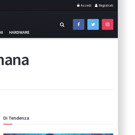
Accedi
Registrati
NI
HARDWARE
imana
Di Tendenza