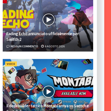
Fading Echo annunciato ufficialmente per
Switch 2
NESSUN COMMENTO
6 AGOSTO 2026
VIDEO
Il deckbuilder tattico Montabi arriva su Switch e