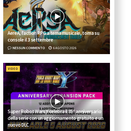
AereA, l’action RPG a tema musicale, torna su
console il 3 settembre
NESSUN COMMENTO
6 AGOSTO 2026
VIDEO
Super Robot Wars Y celebra il 35° anniversario
della serie con un aggiornamento gratuito e un
nuovo DLC