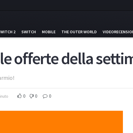
SWITCH 2
SWITCH
MOBILE
THE OUTER WORLD
VIDEORECENSIO
e offerte della sett
parmio!
0
0
0
inuto