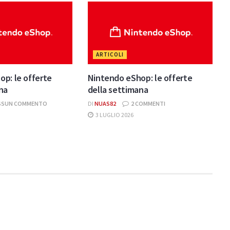
ARTICOLI
p: le offerte
Nintendo eShop: le offerte
na
della settimana
SSUN COMMENTO
DI
NUAS82
2 COMMENTI
3 LUGLIO 2026