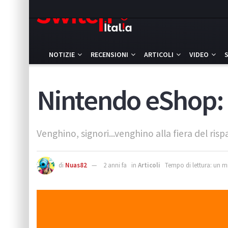
NOTIZIE
RECENSIONI
ARTICOLI
VIDEO
Nintendo eShop: l
Venghino, signori...venghino alla fiera del ris
di
Nuas82
2 anni fa
in
Articoli
Tempo di lettura: un m