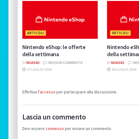
ARTICOLI
ARTICOLI
Nintendo eShop: le offerte
Nintendo eSho
della settimana
della settima
DI
NUAS82
NESSUN COMMENTO
DI
NUAS82
NE
17 LUGLIO 2026
10 LUGLIO 2026
Effettua
l'accesso
per partecipare alla discussione.
Lascia un commento
Devi essere
connesso
per inviare un commento.