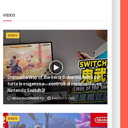
VIDEO
VIDEO
Onimusha Way of the Sword: due modalità per
tutte le esigenze e…controlli di movimento, su
Nintendo Switch 2!
NESSUN COMMENTO
6 AGOSTO 2026
VIDEO