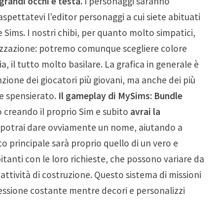
randi occhi e testa.
I personaggi saranno
pettatevi l’editor personaggi a cui siete abituati
 Sims. I nostri chibi, per quanto molto simpatici,
izzazione: potremo comunque scegliere colore
ia, il tutto molto basilare. La grafica in generale è
nzione dei giocatori più giovani, ma anche dei più
e spensierato.
Il gameplay di MySims: Bundle
o creando il proprio Sim e subito
avrai la
ui potrai dare ovviamente un nome, aiutando a
ito principale sarà proprio quello di un vero e
itanti con le loro richieste, che possono variare da
attività di costruzione. Questo sistema di missioni
ressione costante mentre decori e personalizzi