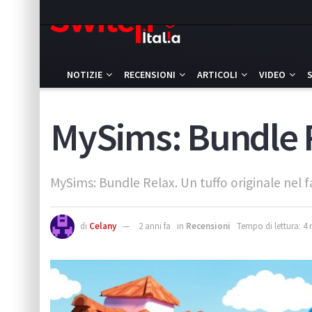
NOTIZIE
RECENSIONI
ARTICOLI
VIDEO
MySims: Bundle R
MySims: Bundle Relax. Un tuffo originale nel
di
Celany
2 anni fa
in
Recensioni
Tempo di lettura: 4 