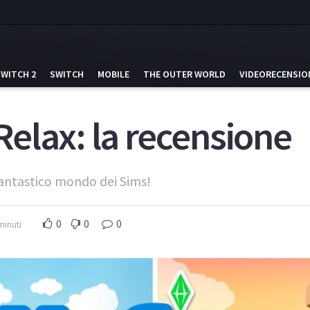
SWITCH 2
SWITCH
MOBILE
THE OUTER WORLD
VIDEORECENSIO
elax: la recensione
 fantastico mondo dei Sims!
0
0
0
minuti