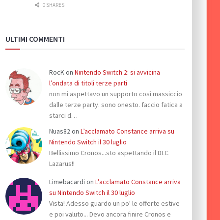
0 SHARES
ULTIMI COMMENTI
RocK
on
Nintendo Switch 2: si avvicina
l’ondata di titoli terze parti
non mi aspettavo un supporto così massiccio
dalle terze party. sono onesto. faccio fatica a
starci d…
Nuas82
on
L’acclamato Constance arriva su
Nintendo Switch il 30 luglio
Bellissimo Cronos...sto aspettando il DLC
Lazarus!!
Limebacardi
on
L’acclamato Constance arriva
su Nintendo Switch il 30 luglio
Vista! Adesso guardo un po' le offerte estive
e poi valuto... Devo ancora finire Cronos e