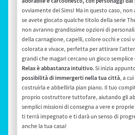
adorabile e cartoonesco, con personaggi dai g
ovviamente dei Sims! Ma in questo caso, non as
se avete giocato qualche titolo della serie The
non avranno grandissime opzioni di personal
della carnagione, capelli, colore occhi e così v
colorata e vivace, perfetta per attirare l’atte
grandi che magari cercano un gioco semplice 
Relax è abbastanza intuitivo.
Si inizia appunt
possibilità di immergerti nella tua città
, a c
costruirla e abbellirla pian piano. Il tuo comp
proprio costruttore tuttofare, aiutando gli ab
semplici missioni di consegna a vere e proprie 
ti terrà impegnato e ti darà un senso di prog
anche la tua casa!