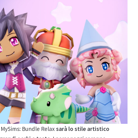
o MySims: Bundle Relax
sarà lo stile artistico