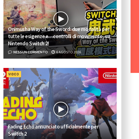
Onimusha Way of the Sword: due modalità per
tutte le esigenze e…controlli di movimento, su
Nintendo Switch 2!
NESSUN COMMENTO
6 AGOSTO 2026
VIDEO
Fading Echo annunciato ufficialmente per
Switch 2