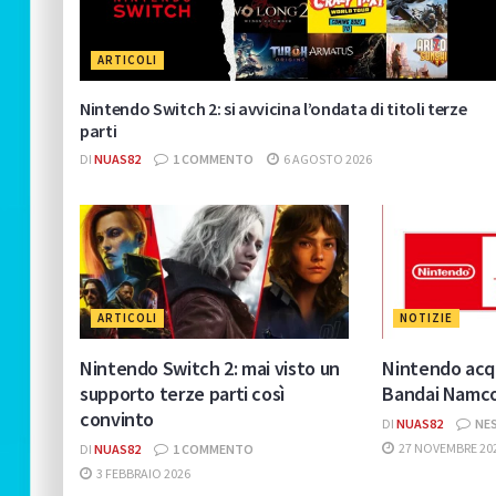
ARTICOLI
Nintendo Switch 2: si avvicina l’ondata di titoli terze
parti
DI
NUAS82
1 COMMENTO
6 AGOSTO 2026
ARTICOLI
NOTIZIE
Nintendo Switch 2: mai visto un
Nintendo acqu
supporto terze parti così
Bandai Namco
convinto
DI
NUAS82
NE
27 NOVEMBRE 20
DI
NUAS82
1 COMMENTO
3 FEBBRAIO 2026