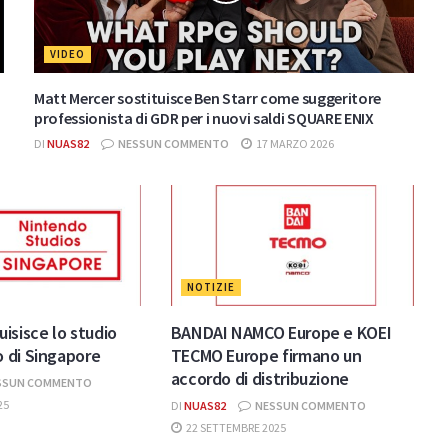
VIDEO
Matt Mercer sostituisce Ben Starr come suggeritore
professionista di GDR per i nuovi saldi SQUARE ENIX
DI
NUAS82
NESSUN COMMENTO
17 MARZO 2026
NOTIZIE
isisce lo studio
BANDAI NAMCO Europe e KOEI
 di Singapore
TECMO Europe firmano un
accordo di distribuzione
SSUN COMMENTO
25
DI
NUAS82
NESSUN COMMENTO
22 SETTEMBRE 2025