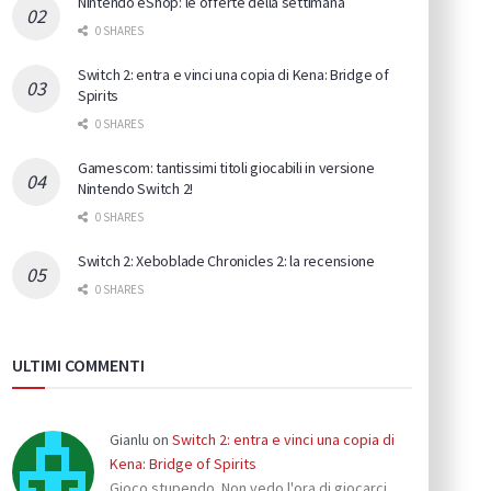
Nintendo eShop: le offerte della settimana
0 SHARES
Switch 2: entra e vinci una copia di Kena: Bridge of
Spirits
0 SHARES
Gamescom: tantissimi titoli giocabili in versione
Nintendo Switch 2!
0 SHARES
Switch 2: Xeboblade Chronicles 2: la recensione
0 SHARES
ULTIMI COMMENTI
Gianlu
on
Switch 2: entra e vinci una copia di
Kena: Bridge of Spirits
Gioco stupendo. Non vedo l'ora di giocarci