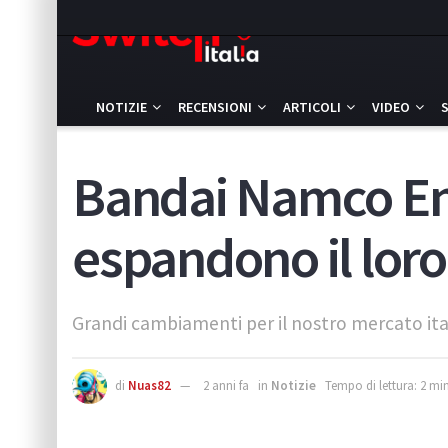
NOTIZIE
RECENSIONI
ARTICOLI
VIDEO
Bandai Namco En
espandono il loro
Grandi cambiamenti per il nostro mercato ita
di
Nuas82
2 anni fa
in
Notizie
Tempo di lettura: 2 min