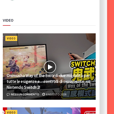
VIDEO
VIDEO
Onimusha Way of the Sword: due modalità per
tutte le esigenze e…controlli di movimento, su
Nintendo Switch 2!
NESSUN COMMENTO
6 AGOSTO 2026
VIDEO