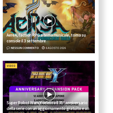
AereA, l’action RPG a tema musicale, torna su
console il 3 settembre
NESSUN COMMENTO
6 AGOSTO 2026
VIDEO
Super Robot Wars Y celebra il 35° anniversario
della serie con un aggiornamento gratuito e un