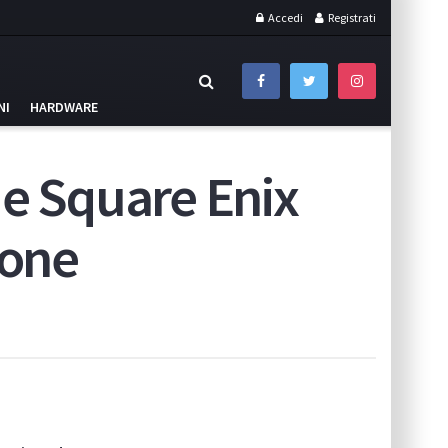
Accedi
Registrati
NI
HARDWARE
e Square Enix
ione