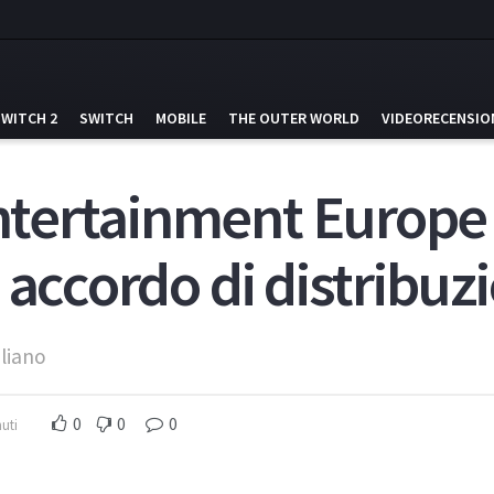
SWITCH 2
SWITCH
MOBILE
THE OUTER WORLD
VIDEORECENSIO
tertainment Europe 
 accordo di distribuz
liano
0
0
0
uti